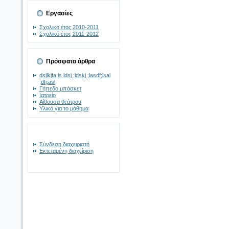
Εργασίες
Σχολικό έτος 2010-2011
Σχολικό έτος 2011-2012
Πρόσφατα άρθρα
dsjlkjfa;ls ldsj ;ldskj ;lasdf;lsal
;dfj;asl
Γήπεδο μπάσκετ
Ιατρείο
Αίθουσα θεάτρου
Υλικό για το μάθημα
Σύνδεση διαχειριστή
Εκτεταμένη διαχείριση