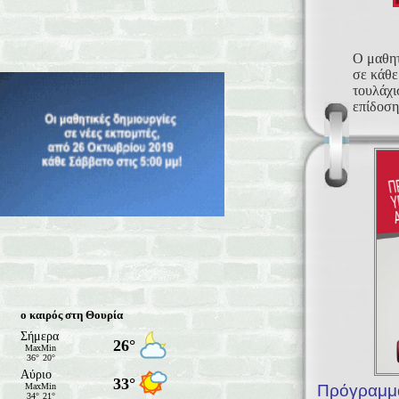
Ο μαθητ
σε κάθε
τουλάχι
επίδοσης
ο καιρός στη Θουρία
Πρόγραμμα