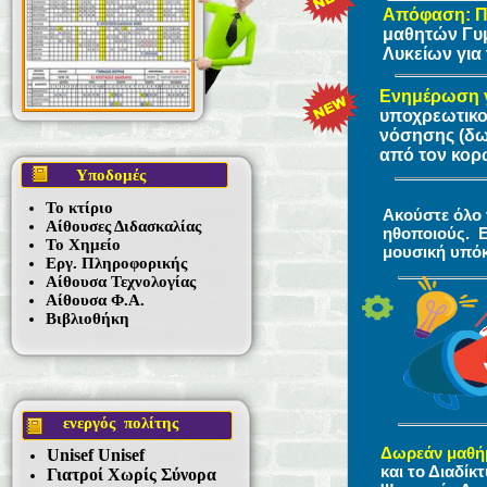
Απόφαση: 
μαθητών Γυμ
Λυκείων για 
Ενημέρωση γ
υποχρεωτικο
νόσησης (δω
από τον κορ
Υποδομές
Το κτίριο
Ακούστε όλο 
Αίθουσες Διδασκαλίας
ηθοποιούς. E
Το Χημείο
μουσική υπόκ
Εργ. Πληροφορικής
Αίθουσα Τεχνολογίας
Αίθουσα Φ.Α.
Βιβλιοθήκη
ενεργός πολίτης
Δωρεάν μαθή
Unisef Unisef
και το Διαδίκ
Γιατροί Χωρίς Σύνορα