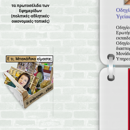
τα πρωτοσέλιδα των
Οδηγί
Εφημερίδων
Υγεία
(πολιτικές-αθλητικές-
οικονομικές-τοπικές)
Οδηγίε
Ερωτήσε
εκπαιδ
Οδηγίε
διασπο
Μονάδε
Υπηρεσ