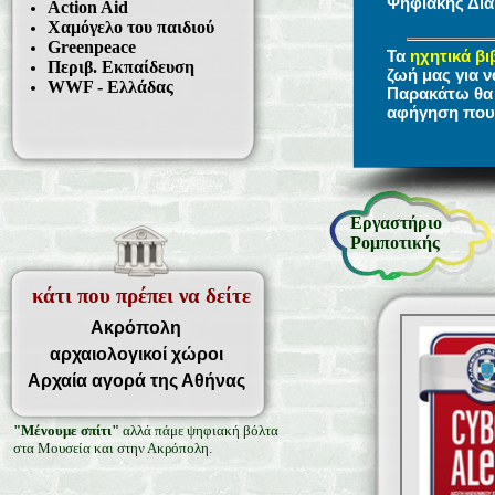
Ψηφιακής Δι
Action Aid
Χαμόγελο του παιδιού
Greenpeace
Τα
ηχητικά βι
Περιβ. Εκπαίδευση
ζωή μας για ν
WWF - Ελλάδας
Παρακάτω θα β
αφήγηση που 
Εργαστήριο
Ρομποτικής
κάτι που πρέπει να δείτε
Ακρόπολη
αρχαιολογικοί χώροι
Αρχαία αγορά της Αθήνας
"Μένουμε σπίτι"
αλλά πάμε ψηφιακή βόλτα
στα Μουσεία και στην Ακρόπολη.