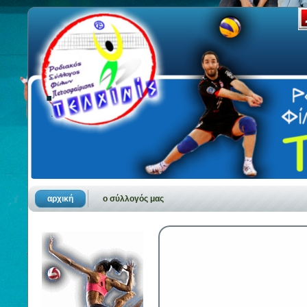
.
.
αρχική
ο σύλλογός μας