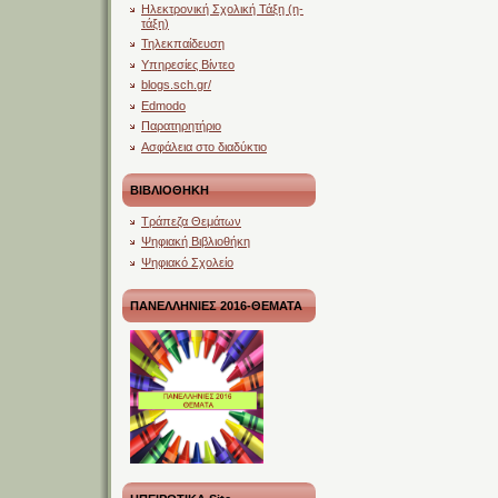
Ηλεκτρονική Σχολική Τάξη (η-
τάξη)
Τηλεκπαίδευση
Υπηρεσίες Βίντεο
blogs.sch.gr/
Edmodo
Παρατηρητήριο
Ασφάλεια στο διαδύκτιο
ΒΙΒΛΙΟΘΗΚΗ
Τράπεζα Θεμάτων
Ψηφιακή Βιβλιοθήκη
Ψηφιακό Σχολείο
ΠΑΝΕΛΛΗΝΙΕΣ 2016-ΘΕΜΑΤΑ