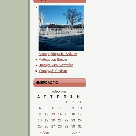
Δευτεροβάθμια Ιωαννίνων
Μαθηματική Εταιρία
Παιδαγωγικό Ινστιτούτο
Υπουργείο Παιδείας
ΗΜΕΡΟΛΟΓΙΟ
Μάιος 2015
Δ
Τ
Τ
Π
Π
Σ
Κ
1
2
3
4
5
6
7
8
9
10
11
12
13
14
15
16
17
18
19
20
21
22
23
24
25
26
27
28
29
30
31
« Απρ
Ιούν »