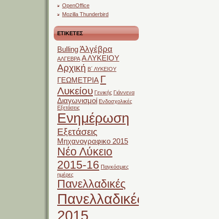
OpenOffice
Mozilla Thunderbird
ΕΤΙΚΕΤΕΣ
Άλγέβρα
Bulling
Α ΛΥΚΕΙΟΥ
ΑΛΓΕΒΡΑ
Αρχική
Β΄ ΛΥΚΕΙΟΥ
Γ
ΓΕΩΜΕΤΡΙΑ
Λυκείου
Γενικής
Γιάννενα
Διαγωνισμοί
Ενδοσχολικές
Εξετάσεις
Ενημέρωση
Εξετάσεις
Μηχανογραφικο 2015
Νέο Λύκειο
2015-16
Παγκόσμιες
ημέρες
Πανελλαδικές
Πανελλαδικές
2015