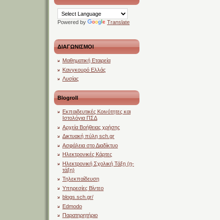
Powered by
Translate
ΔΙΑΓΩΝΙΣΜΟΙ
Μαθηματική Εταιρεία
Κανγκουρό Ελλάς
Λυσίας
Blogroll
Εκπαιδευτικές Κοινότητες και
Ιστολόγια ΠΣΔ
Αρχεία Βοήθειας χρήσης
Δικτυακή πύλη sch.gr
Ασφάλεια στο Διαδίκτυο
Ηλεκτρονικές Κάρτες
Ηλεκτρονική Σχολική Τάξη (η-
τάξη)
Τηλεκπαίδευση
Υπηρεσίες Βίντεο
blogs.sch.gr/
Edmodo
Παρατηρητήριο