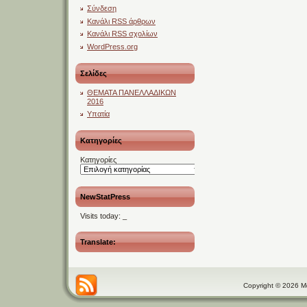
Σύνδεση
Κανάλι
RSS
άρθρων
Κανάλι
RSS
σχολίων
WordPress.org
Σελίδες
ΘΕΜΑΤΑ ΠΑΝΕΛΛΑΔΙΚΩΝ
2016
Υπατία
Kατηγορίες
Kατηγορίες
NewStatPress
Visits today:
_
Translate:
Copyright © 2026 Μαθ