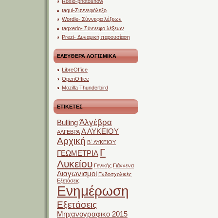
Roxio-photoshow
tagul-Συννεφόλεξο
Wordle- Σύννεφα λέξεων
tagxedo- Σύννεφο λέξεων
Prezi- Δυναμική παρουσίαση
ΕΛΕΥΘΕΡΑ ΛΟΓΙΣΜΙΚΑ
LibreOffice
OpenOffice
Mozilla Thunderbird
ΕΤΙΚΕΤΕΣ
Άλγέβρα
Bulling
Α ΛΥΚΕΙΟΥ
ΑΛΓΕΒΡΑ
Αρχική
Β΄ ΛΥΚΕΙΟΥ
Γ
ΓΕΩΜΕΤΡΙΑ
Λυκείου
Γενικής
Γιάννενα
Διαγωνισμοί
Ενδοσχολικές
Εξετάσεις
Ενημέρωση
Εξετάσεις
Μηχανογραφικο 2015