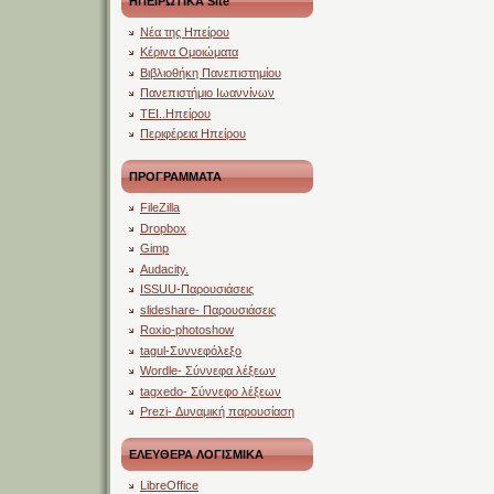
ΗΠΕΙΡΩΤΙΚΑ Site
Νέα της Ηπείρου
Κέρινα Ομοιώματα
Βιβλιοθήκη Πανεπιστημίου
Πανεπιστήμιο Ιωαννίνων
ΤΕΙ..Ηπείρου
Περιφέρεια Ηπείρου
ΠΡΟΓΡΑΜΜΑΤΑ
FileZilla
Dropbox
Gimp
Audacity.
ISSUU-Παρουσιάσεις
slideshare- Παρουσιάσεις
Roxio-photoshow
tagul-Συννεφόλεξο
Wordle- Σύννεφα λέξεων
tagxedo- Σύννεφο λέξεων
Prezi- Δυναμική παρουσίαση
ΕΛΕΥΘΕΡΑ ΛΟΓΙΣΜΙΚΑ
LibreOffice