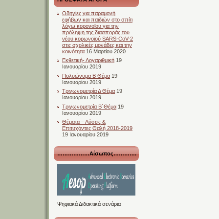
Οδηγίες για παραμονή
εφήβων και παιδιών στο σπίτι
λόγω κορονοϊου για την
πρόληψη της διασποράς του
νέου κορωνοϊού SARS-CoV-2
στις σχολικές μονάδες και την
κοινότητα
16 Μαρτίου 2020
Εκθετική- Λογαριθμική
19
Ιανουαρίου 2019
Πολυώνυμα Β Θέμα
19
Ιανουαρίου 2019
Τριγωνομετρία Δ Θέμα
19
Ιανουαρίου 2019
Τριγωνομετρία Β΄Θέμα
19
Ιανουαρίου 2019
Θέματα – Λύσεις &
Επιτυχόντες Θαλή 2018-2019
19 Ιανουαρίου 2019
………………Αίσωπος………….
Ψηφιακά Διδακτικά σενάρια