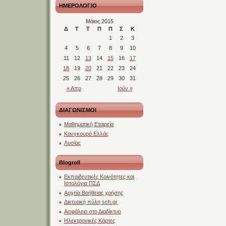
ΗΜΕΡΟΛΟΓΙΟ
Μάιος 2015
Δ
Τ
Τ
Π
Π
Σ
Κ
1
2
3
4
5
6
7
8
9
10
11
12
13
14
15
16
17
18
19
20
21
22
23
24
25
26
27
28
29
30
31
« Απρ
Ιούν »
ΔΙΑΓΩΝΙΣΜΟΙ
Μαθηματική Εταιρεία
Κανγκουρό Ελλάς
Λυσίας
Blogroll
Εκπαιδευτικές Κοινότητες και
Ιστολόγια ΠΣΔ
Αρχεία Βοήθειας χρήσης
Δικτυακή πύλη sch.gr
Ασφάλεια στο Διαδίκτυο
Ηλεκτρονικές Κάρτες