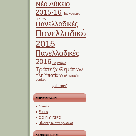
Νέο Λύκειο
2015-16
Παγκόσμιες
ημέρες
Πανελλαδικές
Πανελλαδικές
2015
Πανελλαδικές
2016
Σεμινάρια
Τράπεζα Θεμάτων
Υλη
Υπατία
Υπολογισμός
μορίων
(all tags)
ΕΝΗΜΕΡΩΣΗ
Alfavita
Essos
Ε.Ο.Π.Υ ΙΑΤΡΟΙ
Πίνακες Αναπληρωτών
Χρήσιμα Links