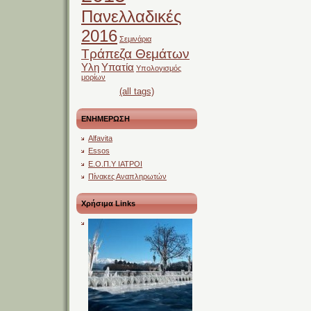
Πανελλαδικές
2016
Σεμινάρια
Τράπεζα Θεμάτων
Υλη
Υπατία
Υπολογισμός
μορίων
(all tags)
ΕΝΗΜΕΡΩΣΗ
Alfavita
Essos
Ε.Ο.Π.Υ ΙΑΤΡΟΙ
Πίνακες Αναπληρωτών
Χρήσιμα Links