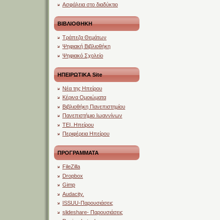
Ασφάλεια στο διαδύκτιο
ΒΙΒΛΙΟΘΗΚΗ
Τράπεζα Θεμάτων
Ψηφιακή Βιβλιοθήκη
Ψηφιακό Σχολείο
ΗΠΕΙΡΩΤΙΚΑ Site
Νέα της Ηπείρου
Κέρινα Ομοιώματα
Βιβλιοθήκη Πανεπιστημίου
Πανεπιστήμιο Ιωαννίνων
ΤΕΙ..Ηπείρου
Περιφέρεια Ηπείρου
ΠΡΟΓΡΑΜΜΑΤΑ
FileZilla
Dropbox
Gimp
Audacity.
ISSUU-Παρουσιάσεις
slideshare- Παρουσιάσεις