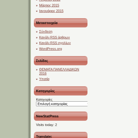
Μάρτιος 2015
Ιανουάριος 2015
Μεταστοιχεία
Σύνδεση
Κανάλι
RSS
άρθρων
Κανάλι
RSS
σχολίων
WordPress.org
Σελίδες
ΘΕΜΑΤΑ ΠΑΝΕΛΛΑΔΙΚΩΝ
2016
Υπατία
Kατηγορίες
Kατηγορίες
NewStatPress
Visits today:
2
Translate: