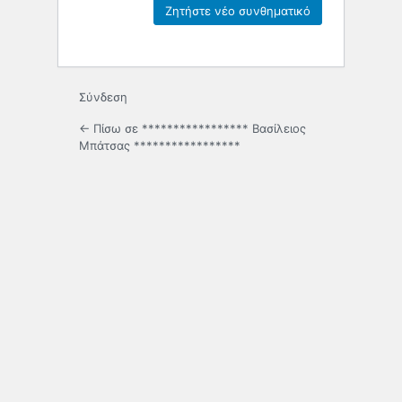
Σύνδεση
← Πίσω σε ***************** Βασίλειος
Μπάτσας *****************