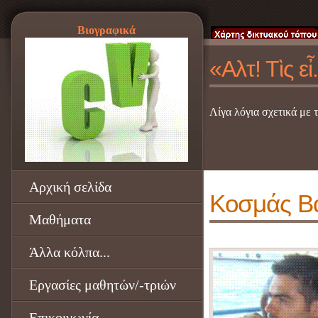
Βιογραφικά
«
Α
λ
τ
!
Τ
ὶ
ς
ε
ἶ
.
Λίγα λόγια σχετικά με 
Αρχική σελίδα
Κοσμάς Βα
Μαθήματα
Άλλα κόλπα...
Εργασίες μαθητών/-τριών
Επικοινωνία