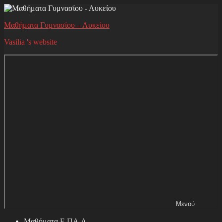
Μετάβαση
στο
Μαθήματα Γυμνασίου – Λυκείου
περιεχόμενο
Vasilia 's website
Μενού
Μαθήματα Ε.ΠΑ.Λ.