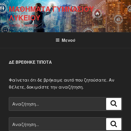
Μετάβαση
ΜΑΘΉΜΑΤΑ ΓΥΜΝΑΣΊΟΥ –
στο
ΛΥΚΕΊΟΥ
περιεχόμενο
Vasilia 's website
Μενού
ΔΕ ΒΡΈΘΗΚΕ ΤΊΠΟΤΑ
Φαίνεται ότι δε βρήκαμε αυτό που ζητούσατε. Αν
θέλετε, δοκιμάστε την αναζήτηση.
Αναζήτηση
Αναζή
για:
Αναζήτηση
Αναζή
για: