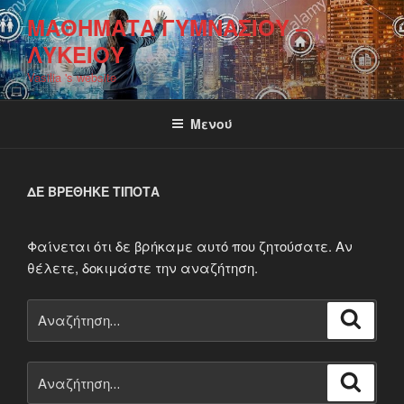
Μετάβαση
ΜΑΘΉΜΑΤΑ ΓΥΜΝΑΣΊΟΥ –
στο
ΛΥΚΕΊΟΥ
περιεχόμενο
Vasilia 's website
Μενού
ΔΕ ΒΡΈΘΗΚΕ ΤΊΠΟΤΑ
Φαίνεται ότι δε βρήκαμε αυτό που ζητούσατε. Αν
θέλετε, δοκιμάστε την αναζήτηση.
Αναζήτηση
Αναζή
για:
Αναζήτηση
Αναζή
για: