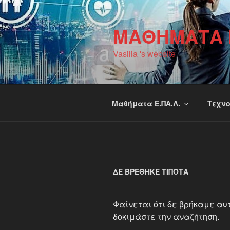
Μετάβαση
στο
ΜΑΘΉΜΑΤΑ Γ
περιεχόμενο
Vasilia 's website
Μαθήματα Ε.ΠΑ.Λ.
Τεχνο
ΔΕ ΒΡΈΘΗΚΕ ΤΊΠΟΤΑ
Φαίνεται ότι δε βρήκαμε αυτ
δοκιμάστε την αναζήτηση.