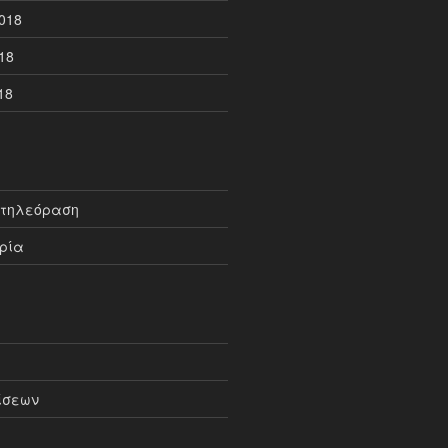
018
18
18
 τηλεόραση
ρία
ίσεων