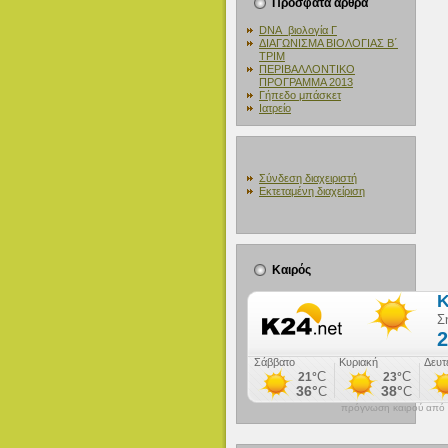
Πρόσφατα άρθρα
DNA_βιολογία Γ
ΔΙΑΓΩΝΙΣΜΑ ΒΙΟΛΟΓΙΑΣ Β΄
ΤΡΙΜ
ΠΕΡΙΒΑΛΛΟΝΤΙΚΟ
ΠΡΟΓΡΑΜΜΑ 2013
Γήπεδο μπάσκετ
Ιατρείο
Σύνδεση διαχειριστή
Εκτεταμένη διαχείριση
Καιρός
πρόγνωση καιρού από τ