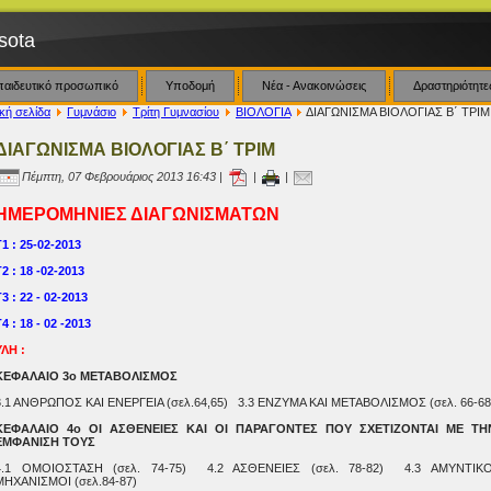
sota
παιδευτικό προσωπικό
Υποδομή
Νέα - Ανακοινώσεις
Δραστηριότητε
κή σελίδα
Γυμνάσιο
Τρίτη Γυμνασίου
ΒΙΟΛΟΓΙΑ
ΔΙΑΓΩΝΙΣΜΑ ΒΙΟΛΟΓΙΑΣ Β΄ ΤΡΙΜ
ΔΙΑΓΩΝΙΣΜΑ ΒΙΟΛΟΓΙΑΣ Β΄ ΤΡΙΜ
Πέμπτη, 07 Φεβρουάριος 2013 16:43 |
|
|
ΗΜΕΡΟΜΗΝΙΕΣ ΔΙΑΓΩΝΙΣΜΑΤΩΝ
Γ1 : 25-02-2013
Γ2 : 18 -02-2013
3 : 22 - 02-2013
4 : 18 - 02 -2013
ΥΛΗ :
ΚΕΦΑΛΑΙΟ 3ο ΜΕΤΑΒΟΛΙΣΜΟΣ
3.1 ΑΝΘΡΩΠΟΣ ΚΑΙ ΕΝΕΡΓΕΙΑ (σελ.64,65) 3.3 ΕΝΖΥΜΑ ΚΑΙ ΜΕΤΑΒΟΛΙΣΜΟΣ (σελ. 66-68
ΚΕΦΑΛΑΙΟ 4ο ΟΙ ΑΣΘΕΝΕΙΕΣ ΚΑΙ ΟΙ ΠΑΡΑΓΟΝΤΕΣ ΠΟΥ ΣΧΕΤΙΖΟΝΤΑΙ ΜΕ ΤΗ
ΕΜΦΑΝΙΣΗ ΤΟΥΣ
4.1 ΟΜΟΙΟΣΤΑΣΗ (σελ. 74-75) 4.2 ΑΣΘΕΝΕΙΕΣ (σελ. 78-82) 4.3 ΑΜΥΝΤΙΚΟ
ΜΗΧΑΝΙΣΜΟΙ (σελ.84-87)