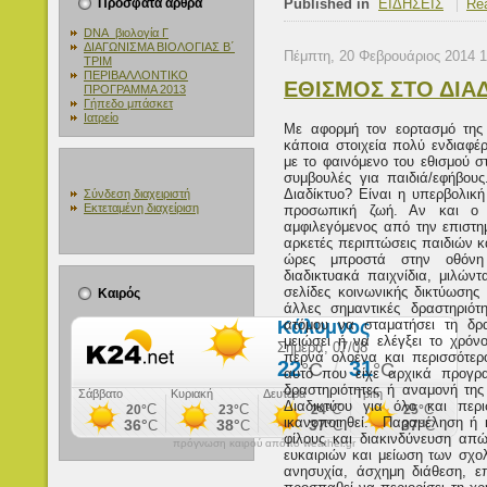
Πρόσφατα άρθρα
Published in
ΕΙΔΗΣΕΙΣ
Rea
DNA_βιολογία Γ
ΔΙΑΓΩΝΙΣΜΑ ΒΙΟΛΟΓΙΑΣ Β΄
Πέμπτη, 20 Φεβρουάριος 2014 1
ΤΡΙΜ
ΠΕΡΙΒΑΛΛΟΝΤΙΚΟ
ΕΘΙΣΜΟΣ ΣΤΟ ΔΙΑ
ΠΡΟΓΡΑΜΜΑ 2013
Γήπεδο μπάσκετ
Ιατρείο
Με αφορμή τον εορτασμό της 
κάποια στοιχεία πολύ ενδιαφέρ
με το φαινόμενο του εθισμού σ
συμβουλές για παιδιά/εφήβους
Διαδίκτυο? Eίναι η υπερβολικ
Σύνδεση διαχειριστή
Εκτεταμένη διαχείριση
προσωπική ζωή. Αν και ο ό
αμφιλεγόμενος από την επιστημ
αρκετές περιπτώσεις παιδιών 
ώρες μπροστά στην οθόνη 
διαδικτυακά παιχνίδια, μιλών
σελίδες κοινωνικής δικτύωσης
Καιρός
άλλες σημαντικές δραστηριό
ατόμου να σταματήσει τη δρα
μειώσει ή να ελέγξει το χρόν
περνά ολοένα και περισσότερ
αυτό που είχε αρχικά προγραμ
δραστηριότητες ή αναμονή της
Διαδικτύου για όλο και περ
ικανοποιηθεί. Παραμέληση ή 
φίλους και διακινδύνευση απ
πρόγνωση καιρού από το weather.gr
ευκαιριών και μείωση των σχο
ανησυχία, άσχημη διάθεση, επ