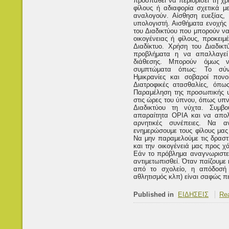
προσπαθεί να περιορίσει τη χ
φίλους ή αδιαφορία σχετικά με
αναλογούν. Αίσθηση ευεξίας, 
υπολογιστή. Αισθήματα ενοχής
του Διαδικτύου που μπορούν ν
οικογένειας ή φίλους, προκει
Διαδίκτυο. Χρήση του Διαδικ
προβλήματα η να απαλλαγε
διάθεσης. Μπορούν όμως ν
συμπτώματα όπως: Το σύνδ
Ημικρανίες και σοβαροί πον
Διατροφικές ατασθαλίες, όπω
Παραμέληση της προσωπικής υ
στις ώρες του ύπνου, όπως υπνη
Διαδικτύου τη νύχτα. Συμβ
απαραίτητα ΟΡΙΑ και να απολ
αρνητικές συνέπειες. Να α
ενημερώσουμε τους φίλους μας
Να μην παραμελούμε τις δραστη
και την οικογένειά μας προς χ
Εάν το πρόβλημα αναγνωριστεί
αντιμετωπισθεί. Όταν παίζουμε 
από το σχολείο, η απόδοσή 
αθλητισμός κλπ) είναι σαφώς π
Published in
ΕΙΔΗΣΕΙΣ
Rea