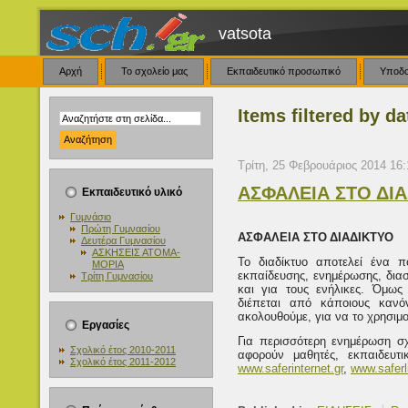
vatsota
Αρχή
Το σχολείο μας
Εκπαιδευτικό προσωπικό
Υποδ
Items filtered by d
Τρίτη, 25 Φεβρουάριος 2014 16:
ΑΣΦΑΛΕΙΑ ΣΤΟ ΔΙ
Εκπαιδευτικό υλικό
Γυμνάσιο
Πρώτη Γυμνασίου
ΑΣΦΑΛΕΙΑ ΣΤΟ ΔΙΑΔΙΚΤΥΟ
Δευτέρα Γυμνασίου
ΑΣΚΗΣΕΙΣ ΑΤΟΜΑ-
Το διαδίκτυο αποτελεί ένα π
ΜΟΡΙΑ
εκπαίδευσης, ενημέρωσης, δια
Τρίτη Γυμνασίου
και για τους ενήλικες. Όμως
διέπεται από κάποιους κανό
ακολουθούμε, για να το χρησιμ
Εργασίες
Για περισσότερη ενημέρωση σχ
Σχολικό έτος 2010-2011
αφορούν μαθητές, εκπαιδευτικ
Σχολικό έτος 2011-2012
www.saferinternet.gr
,
www.saferl