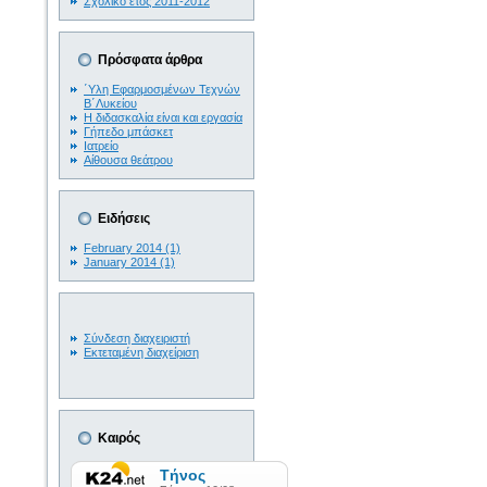
Σχολικό έτος 2011-2012
Πρόσφατα άρθρα
΄Υλη Εφαρμοσμένων Τεχνών
Β΄Λυκείου
Η διδασκαλία είναι και εργασία
Γήπεδο μπάσκετ
Ιατρείο
Αίθουσα θεάτρου
Ειδήσεις
February 2014 (1)
January 2014 (1)
Σύνδεση διαχειριστή
Εκτεταμένη διαχείριση
Καιρός