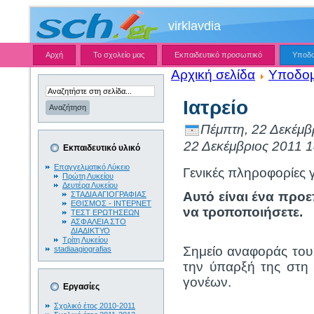
virklavdia
Αρχή
Το σχολείο μας
Εκπαιδευτικό προσωπικό
Υποδ
Αρχική σελίδα
Υποδο
Ιατρείο
Πέμπτη, 22 Δεκέμβ
22 Δεκέμβριος 2011 1
Εκπαιδευτικό υλικό
Επαγγελματικό Λύκειο
Γενικές πληροφορίες γ
Πρώτη Λυκείου
Δευτέρα Λυκείου
Αυτό είναι ένα προε
ΣΤΑΔΙΑ ΑΓΙΟΓΡΑΦΙΑΣ
ΕΘΙΣΜΟΣ - ΙΝΤΕΡΝΕΤ
να τροποποιήσετε.
ΤΕΣΤ ΕΡΩΤΗΣΕΩΝ
ΑΣΦΑΛΕΙΑ ΣΤΟ
ΔΙΑΔΙΚΤΥΟ
Τρίτη Λυκείου
Σημείο αναφοράς του σ
stadiaagiografias
την ύπαρξή της στη 
γονέων.
Εργασίες
Σχολικό έτος 2010-2011