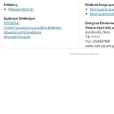
Ειδήσεις
Σύνδεση διαχειρι
February 2014 (2)
Εκτεταμένη Δια
Απλή Διαχείρισ
Χρήσιμοι Σύνδεσμοι
ΥΠ.Π.Θ.Π.Α.
Στοιχεία Επικοιν
Γενική Γραμματεία Διά Βίου Μάθησης
Όνομα σχολικής 
Ασφάλεια στο διαδίκτυο
Διεύθυνση, Πόλη
Ψηφιακό σχολείο
Τ.Κ. 11111
Τηλ: 1234567890
email: mail (at) sch.g
©2026 Βολονάκης Παντελής