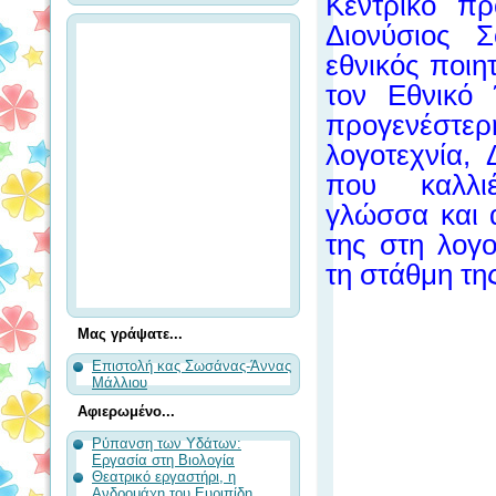
Κεντρικό 
Διονύσιος 
εθνικός ποιη
τον Εθνικό 
προγενέστ
λογοτεχνία
,
που καλλ
γλώσσα
και 
της στη λογ
τη στάθμη τη
Μας γράψατε...
Επιστολή κας Σωσάνας-Άννας
Μάλλιου
Αφιερωμένο...
Ρύπανση των Υδάτων:
Εργασία στη Βιολογία
Θεατρικό εργαστήρι, η
Ανδρομάχη του Ευριπίδη