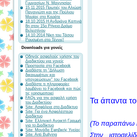
Γυμνασίων Ν. Μαγνησίας
15.11.2015 Πρωτιές του Αλιώρη
Παναγιώτη και της Πούλιου
Μαρίας στο Καράτε
18.10.2015 Η Ανδριάνα Καπνιά
8η στον 15ο Ρήγειο Δρόμο
Βελεστίνου
14.10.2014 Νίκη του Τάσου
Ρουσμένη στο Τέννις!
Downloads για γονείς
Οδηγός ασφαλούς χρήσης του
Διαδικτύου για γονείς
Προστασία στο Facebook
Διαβάστε τη "Δήλωση
δικαιωμάτων και
υποχρεώσεων" του Facebook
Διαβάστε τι πληροφορίες
λαμβάνει το Facebook και πώς
τις χρησιμοποιεί
FAQs για την ασφαλή χρήση
Τα άπαντα τ
του Διαδικτύου
Site: Ασφάλεια στο Διαδίκτυο
Site: Για ένα Ασφαλέστερο
Διαδίκτυο
Site: Ελληνική Aνοικτή Γραμμή
(Το παραπάνω η
για το Διαδίκτυο
Site: Μονάδα Εφηβικής Υγείας
Στην ιστοσελ
Site: Anti Bullying