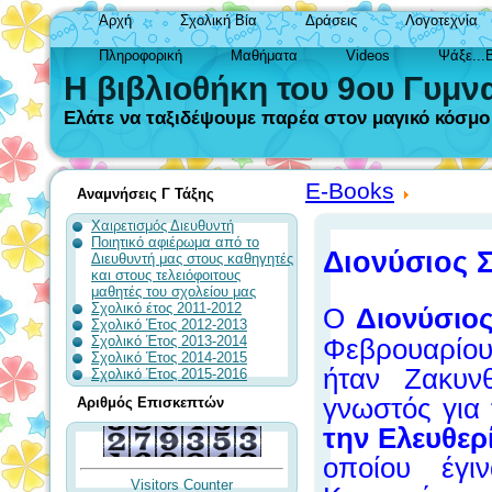
Αρχή
Σχολική Βία
Δράσεις
Λογοτεχνία
Πληροφορική
Μαθήματα
Videos
Ψάξε...
Η βιβλιοθήκη του 9ου Γυμν
Ελάτε να ταξιδέψουμε παρέα στον μαγικό κόσμο τ
E-Books
Αναμνήσεις Γ Τάξης
Χαιρετισμός Διευθυντή
Ποιητικό αφιέρωμα από το
Διονύσιος 
Διευθυντή μας στους καθηγητές
και στους τελειόφοιτους
μαθητές του σχολείου μας
Σχολικό έτος 2011-2012
Ο
Διονύσιο
Σχολικό Έτος 2012-2013
Σχολικό Έτος 2013-2014
Φεβρουαρίο
Σχολικό Έτος 2014-2015
ήταν
Ζακυνθ
Σχολικό Έτος 2015-2016
γνωστός για
Αριθμός Επισκεπτών
την Ελευθερ
οποίου έγ
Visitors Counter