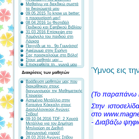
Μαθαίνω να διεκδικώ σωστά
τα δικαιώματά μου
09.05.2015 To know us better:
η παρουσίασή μας!
08.04.2016 1ο Φεστιβάλ
Παιδικού και Εφηβικού Βιβλίου
31.03.2016 Επίσκεψη στο
Χαμόγελο του παιδιού στη
Λάρισα
Παιχνίδι με το.. 9ο Γυμνάσιο!
Αφιέρωμα στην Ειρήνη
Σας προσκαλούμε στο Βόλο!
Στους μαθητές μας...
Επισκεφθείτε τη.. γωνιά μου
Ύμνος εις τη
Διακρίσεις των μαθητών
Βράβευση μαθητών μας που
διακρίθηκαν στους
διαγωνισμούς της Μαθηματικής
(Το παραπάνω η
Εταιρείας
Ασημένιο Μετάλλιο στην
Στην ιστοσελί
Κατερίνα Κόκκαλη στους
Διασυλλογικούς Αγώνες
στο www.magnes
Στίβου!
09-10.04.2016 TDF: 2 Χρυσά
- Διαβάζω ψηφι
Μετάλλια για τον Δημήτρη
Μπιλιούρη σε Διεθνή
διαγωνισμό χορού!
28.03.2016 Αγώνες Στίβου