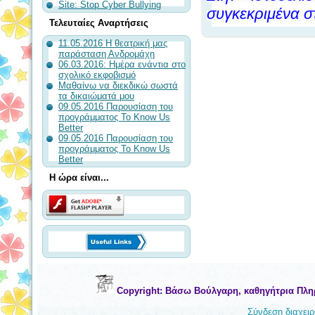
Site: Stop Cyber Bullying
συγκεκριμένα σ
Τελευταίες Αναρτήσεις
11.05.2016 Η θεατρική μας
παράσταση Ανδρομάχη
06.03.2016: Ημέρα ενάντια στο
σχολικό εκφοβισμό
Μαθαίνω να διεκδικώ σωστά
τα δικαιώματά μου
09.05.2016 Παρουσίαση του
προγράμματος To Know Us
Better
09.05.2016 Παρουσίαση του
προγράμματος To Know Us
Better
Η ώρα είναι...
Copyright: Βάσω Βούλγαρη, καθηγήτρια Πλη
Σύνδεση διαχειρ