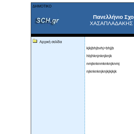
ΔΗΜΟΤΙΚΟ
Πανελλήνιο Σχο
ΧΑΣΑΠΛΑΔΑΚΗΣ
Αρχική σελίδα
kjkjbhjbvhj+bhjjb
hbjhknjnknjknjk
nmjknknmknknjknmj
njknknknjknjkjkjkjk