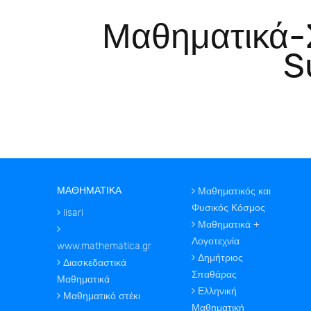
Μαθηματικά-
S
ΜΑΘΗΜΑΤΙΚΑ
Μαθηματικός και
Φυσικός Κόσμος
lisari
Μαθηματικά +
Λογοτεχνία
www.mathematica.gr
Δημήτριος
Διασκεδαστικά
Σπαθάρας
Μαθηματικά
Ελληνική
Μαθηματικό στέκι
Μαθηματική