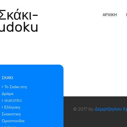
Σκάκι-
ΑΡΧΙΚΗ
udoku
ΣΚΑΚΙ
Το Σκάκι στη
Δράμα
skakistiko
Ελληνικη
© 2017 by
Δεμιρτζογλου Χ
Σκακιστικη
Ομοσπονδια