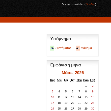
Δεν έχετε εισέλθει. (
Είσοδος
)
Υπόμνημα
Συστήματος
Μάθημα
Εμφάνιση μήνα
Μάιος 2026
Κυρ
Δευ
Τρι
Τετ
Πεμ
Παρ
Σαβ
1
2
3
4
5
6
7
8
9
10
11
12
13
14
15
16
17
18
19
20
21
22
23
24
25
26
27
28
29
30