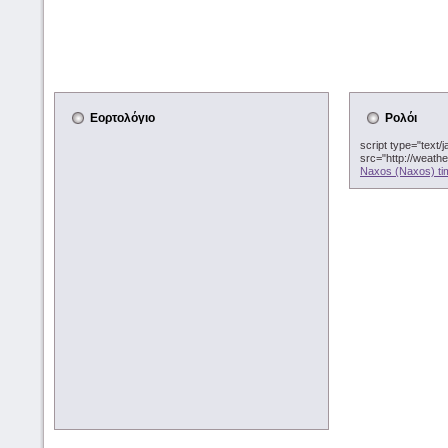
Εορτολόγιο
Ρολόι
script type="text/j
src="http://weath
Naxos (Naxos) ti