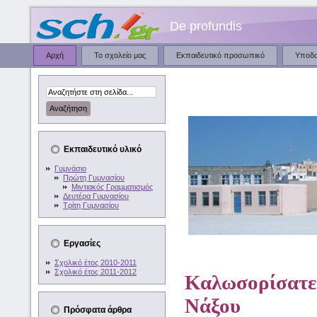
De profundis
Αρχή
Το σχολείο μας
Εκπαιδευτικό προσωπικό
Υποδ
Εκπαιδευτικό υλικό
Γυμνάσιο
Πρώτη Γυμνασίου
Μιντιακός Γραμματισμός
Δευτέρα Γυμνασίου
Τρίτη Γυμνασίου
Εργασίες
Σχολικό έτος 2010-2011
Σχολικό έτος 2011-2012
Καλωσορίσατε 
Νάξου
Πρόσφατα άρθρα