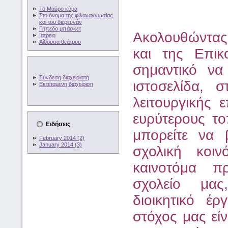
Το Μαύρο κύμα
Στο όνομα της φιλαναγνωσίας
και του διερευνάν
Γήπεδο μπάσκετ
Ακολουθώντας 
Ιατρείο
Αίθουσα θεάτρου
και της Επικ
σημαντικό να
Σύνδεση διαχειριστή
ιστοσελίδα, 
Εκτεταμένη διαχείριση
λειτουργικής 
ευρύτερους το
Ειδήσεις
μπορείτε να 
February 2014 (2)
January 2014 (3)
σχολική κοιν
καινοτόμα π
σχολείο μας
διοικητικό έρ
στόχος μας εί