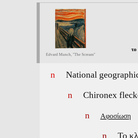
το
Edvard Munch, "The Scream"
n
N
ational geographi
n
Chironex fleck
n
Αφοσίωση
n
Το κλ