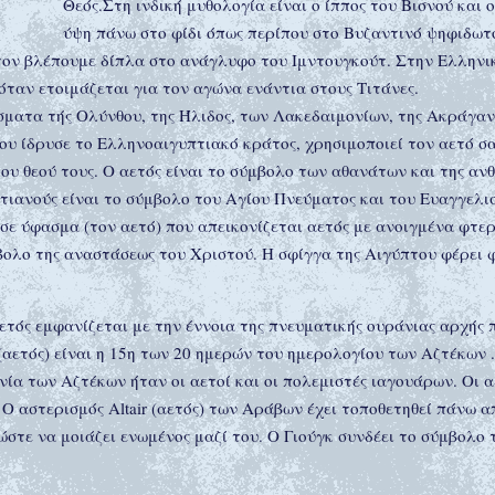
Θεός.Στη ινδική μυθολογία είναι ο ίππος του Βισνού και 
ύψη πάνω στο φίδι όπως περίπου στο Βυζαντινό ψηφιδωτ
ον βλέπουμε δίπλα στο ανάγλυφο του Ιμντουγκούτ. Στην Ελληνικ
 όταν ετοιμάζεται για τον αγώνα ενάντια στους Τιτάνες.
ίσματα τής Ολύνθου, της Ήλιδος, των Λακεδαιμονίων, της Ακράγαντ
ου ίδρυσε το Ελληνοαιγυπτιακό κράτος, χρησιμοποιεί τον αετό σ
ου θεού τους. Ο αετός είναι το σύμβολο των αθανάτων και της αν
ιστιανούς είναι το σύμβολο του Αγίου Πνεύματος και του Ευαγγελ
σε ύφασμα (τον αετό) που απεικονίζεται αετός με ανοιγμένα φτε
ολο της αναστάσεως του Χριστού. Η σφίγγα της Αιγύπτου φέρει 
τός εμφανίζεται με την έννοια της πνευματικής ουράνιας αρχής 
 (αετός) είναι η 15η των 20 ημερών του ημερολογίου των Αζτέκων
νία των Αζτέκων ήταν οι αετοί και οι πολεμιστές ιαγουάρων. Οι 
. Ο αστερισμός Altair (αετός) των Αράβων έχει τοποθετηθεί πάνω
ώστε να μοιάζει ενωμένος μαζί του. Ο Γιούγκ συνδέει το σύμβολο 