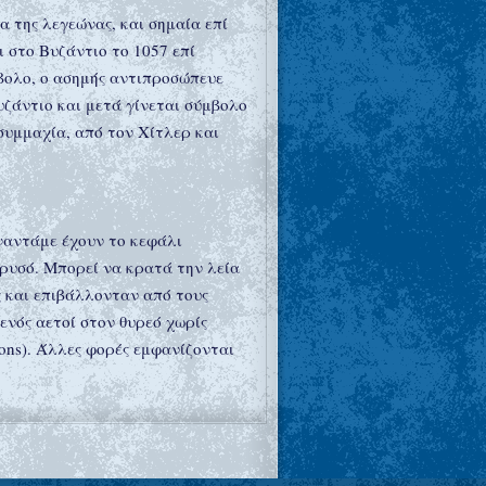
α της λεγεώνας, και σημαία επί
 στο Βυζάντιο το 1057 επί
μβολο, ο ασημής αντιπροσώπευε
υζάντιο και μετά γίνεται σύμβολο
συμμαχία, από τον Χίτλερ και
υναντάμε έχουν το κεφάλι
χρυσό. Μπορεί να κρατά την λεία
ς και επιβάλλονταν από τους
νός αετοί στον θυρεό χωρίς
ions). Άλλες φορές εμφανίζονται