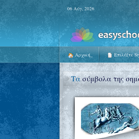
06 Αύγ, 2026
Aρχική_
Επιλέξτε St
Tα
σύμβολα της σημα