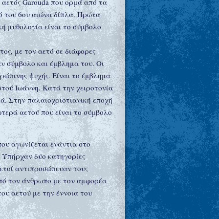
ο αετός Garouda που ορμά από τα
ό του 6ου αιώνα δίπλα. Πρώτα
ή μυθολογία είναι το σύμβολο
ος, με τον αετό σε διάφορες
αν σύμβολο και έμβλημα του. Οι
θρώπινης ψυχής. Είναι το έμβλημα
ιστού Ιωάννη. Κατά την χειροτονία
ρά. Στην παλαιοχριστιανική εποχή
φτερά αετού που είναι το σύμβολο
που αγωνίζεται ενάντια στο
 . Υπήρχαν δύο κατηγορίες
αετοί αντιπροσώπευαν τους
 από τον άνθρωπο με τον αμφορέα
του αετού με την έννοια του