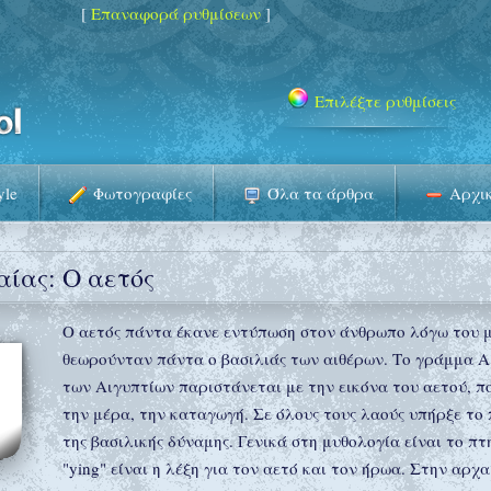
[
Επαναφορά ρυθμίσεων
]
Επιλέξτε ρυθμίσεις
yle
Φωτογραφίες
Όλα τα άρθρα
Αρχι
ίας: Ο αετός
Ο αετός πάντα έκανε εντύπωση στον άνθρωπο λόγω του με
θεωρούνταν πάντα ο βασιλιάς των αιθέρων. Το γράμμα Α
των Αιγυπτίων παριστάνεται με την εικόνα του αετού, πο
την μέρα, την καταγωγή. Σε όλους τους λαούς υπήρξε το
της βασιλικής δύναμης. Γενικά στη μυθολογία είναι το πτ
"ying" είναι η λέξη για τον αετό και τον ήρωα. Στην αρχα