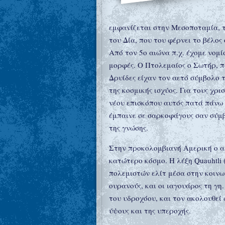
εμφανίζεται στην Μεσοποταμία, τ
του Δία, που του φέρνει το βέλος
Από τον 5ο αιώνα π.χ. έχομε νομ
μορφές. Ο Πτολεμαίος ο Σωτήρ, π
Δρυίδες είχαν τον αετό σύμβολο τ
της κοσμικής ισχύος. Για τους χρ
νέου επισκόπου αυτός πατά πάνω 
έμπαινε σε σαρκοφάγους σαν σύμβ
της γνώσης.
Στην προκολομβιανή Αμερική ο αε
κατώτερο κόσμο. Η λέξη Quauhtli
πολεμιστών ελίτ μέσα στην κοινω
ουρανούς, και οι ιαγουάρος τη γη
του υδροχόου, και τον ακολουθεί 
ύψους και της υπεροχής.