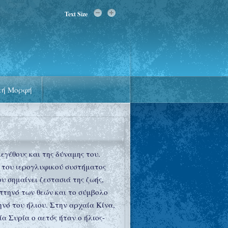
Text Size
κή Μορφή
γέθους και της δύναμης του.
 του ιερογλυφικού συστήματος
υ σημαίνει ζεστασιά της ζωής,
 πτηνό των θεών και το σύμβολο
ηνό του ήλιου. Στην αρχαία Κίνα,
ία Συρία ο αετός ήταν ο ήλιος-