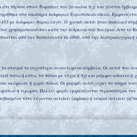
ότι πέρασε στους Ρωμαίους τον 2ο αιώνα π.χ. και γίνεται έμβλημ
τηρήθηκε στα οικόσημα διάφορων Ευρωπαϊκών οίκων. Εμφανίζεται
 1453 με διάφορες παραλλαγές. Ο χρυσός αετός ήταν βασιλικό σύ
αετοί χρησιμοποιούνταν κατά την διάρκεια του πολέμου. Από το Β
ποιείται από τον Ναπολέοντα το 1800, από την Αυστροουγγρική 
αι το σταυρό το συχνότερα συναντώμενο σύμβολο. Οι αετοί που σ
ερά πάνω ή κάτω, τα πόδια με νύχια ή όχι και ράμφος κόκκινο ή 
ίναι ακέφαλος ή χωρίς πόδια. Οι μορφές αυτές είχαν το νόημα του
μάτων ή τιμωρία. Πολλές φορές εμφανίζονται περισσότεροι του ε
βασμένα τότε λέγονται αετιδείς (aiglons) ή νεαροί αετιδείς (al?r