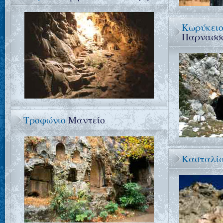
Κωρύκει
Παρνασσ
Τροφώνιο
Μαντείο
Κασταλί