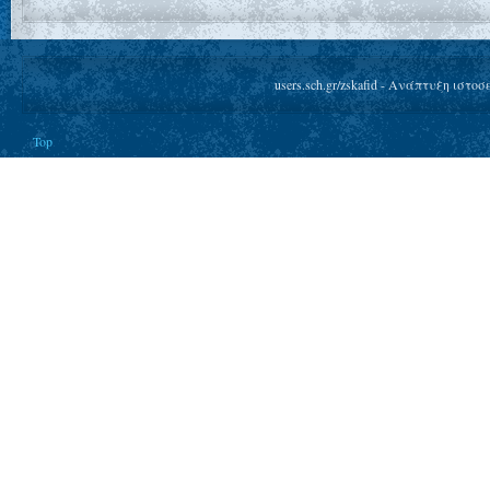
users.sch.gr/zskafid - Ανάπτυξη ιστο
Top