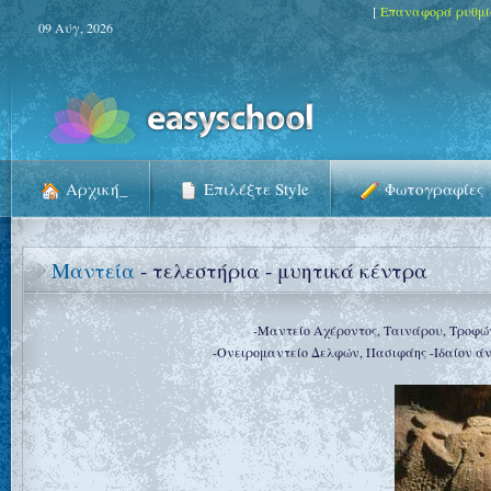
[
Επαναφορά ρυθμ
09 Αύγ, 2026
Aρχική_
Επιλέξτε Style
Φωτογραφίες
Μαντεία
- τελεστήρια - μυητικά κέντρα
-Μαντείο Αχέροντος, Ταινάρου, Τροφώ
-Ονειρομαντείο Δελφών, Πασιφάης -Ιδαίον ά