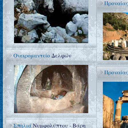
Προναία
Ονειρομαντείο
Δελφών
Προναία
Σπηλιά
Νυμφολύπτου - Βάρη