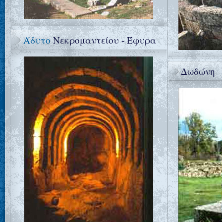
Άδυτο
Νεκρομαντείου - Έφυρα
Δωδώνη