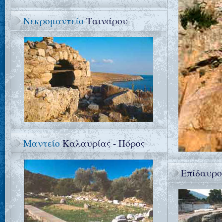
Νεκρομαντείο
Ταινάρου
Μαντείο
Καλαυρίας - Πόρος
Επίδαυρο