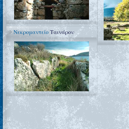
Νεκρομαντείο
Ταινάρου