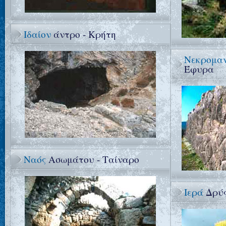
Ιδαίον
άντρο - Κρήτη
Νεκρομαν
Έφυρα
Ναός
Ασωμάτου - Ταίναρο
Ιερά
Δρύς