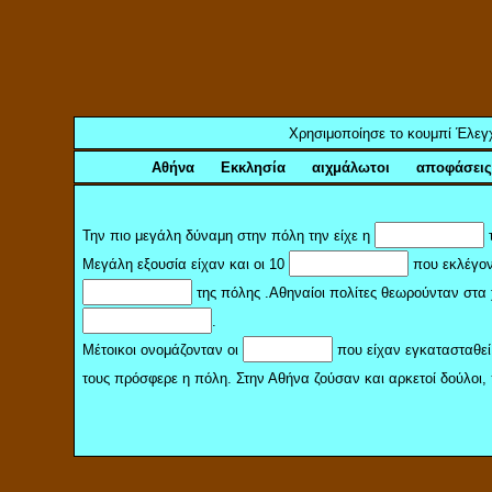
Χρησιμοποίησε το κουμπί Έλεγχο
Αθήνα Εκκλησία αιχμάλωτοι αποφάσει
Την πιο μεγάλη δύναμη στην πόλη την είχε η
τ
Μεγάλη εξουσία είχαν και οι 10
που εκλέγον
της πόλης .Αθηναίοι πολίτες θεωρούνταν στα 
.
Μέτοικοι ονομάζονταν οι
που είχαν εγκατασταθεί
τους πρόσφερε η πόλη. Στην Αθήνα ζούσαν και αρκετοί δούλοι, 