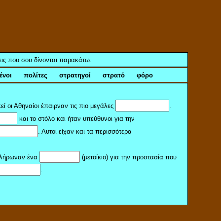
ξεις που σου δίνονται παρακάτω.
ξένοι πολίτες στρατηγοί στρατό φόρο
εί οι Αθηναίοι έπαιρναν τις πιο μεγάλες
.
και το στόλο και ήταν υπεύθυνοι για την
. Αυτοί είχαν και τα περισσότερα
λήρωναν ένα
(μετοίκιο) για την προστασία που
.