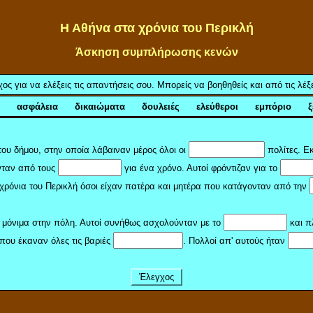
Η Αθήνα στα χρόνια του Περικλή
Άσκηση συμπλήρωσης κενών
ς για να ελέξεις τις απαντήσεις σου. Μπορείς να βοηθηθείς και από τις λέ
ς ασφάλεια δικαιώματα δουλειές ελεύθεροι εμπόριο 
ου δήμου, στην οποία λάβαιναν μέρος όλοι οι
πολίτες. Εκ
ταν από τους
για ένα χρόνο. Αυτοί φρόντιζαν για το
χρόνια του Περικλή όσοι είχαν πατέρα και μητέρα που κατάγονταν από την
 μόνιμα στην πόλη. Αυτοί συνήθως ασχολούνταν με το
και π
που έκαναν όλες τις βαριές
. Πολλοί απ' αυτούς ήταν
Έλεγχος