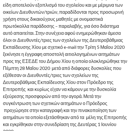
είδη αποτελούν εξοπλισμό του σχολείου και με μέριμνα των
οικείων Διευθυντών/τριών, παραδίδονται προς προσωρινή
χρήση στους δικαιούχους μαθητές με ονομαστικά
πρωτόκολλα παράδοσης – παραλαβής, για όσο διάστημα
αυτό απαιτείται. Στην συνέχεια αφού ενημερώθηκαν άμεσα
όλοι οι Διευθυντές/τριες των σχολείων της Δευτεροβάθμιας
Εκπαίδευσης Χίου με σχετικό e-mail την Τρίτη 5 Μαΐου 2020
ξεκίνησε η έγγραφη αποστολή αιτιολογημένων αιτημάτων
προς της ΕΣΕΔΕ του Δήμου Χίου η οποία ολοκληρώθηκε την
Πέμπτη 28 Μαΐου 2020 μετά από διάφορες δυσκολίες που
εξέθεσαν οι Διευθυντές/τριες των σχολείων της
Δευτεροβάθμιας Εκπαίδευσης Χίου στον Πρόεδρο της
Επιτροπής και κυρίως είχαν να κάμουν με την δυσκολία
εξεύρεσης προσφορών από την αγορά. Μετά την
συγκέντρωση των σχετικών αιτημάτων ο Πρόεδρος
προχώρησε στην καταγραφή και την πινακοποίηση των
αιτημάτων τα οποία εξετάσθηκαν από τα μέλη της Επιτροπής
και εγκρίθηκαν στην συνεδρίαση της Δευτέρας 1 Ιουνίου