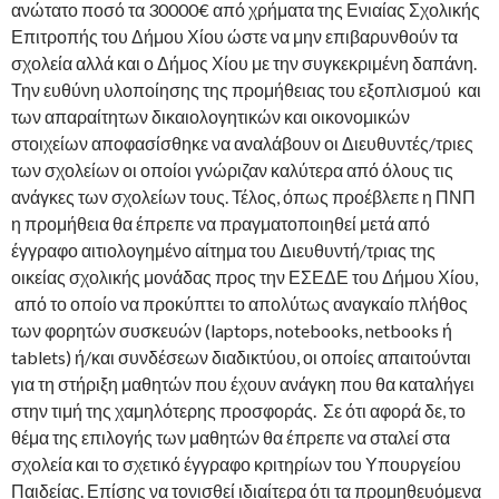
ανώτατο ποσό τα 30000€ από χρήματα της Ενιαίας Σχολικής
Επιτροπής του Δήμου Χίου ώστε να μην επιβαρυνθούν τα
σχολεία αλλά και ο Δήμος Χίου με την συγκεκριμένη δαπάνη.
Την ευθύνη υλοποίησης της προμήθειας του εξοπλισμού και
των απαραίτητων δικαιολογητικών και οικονομικών
στοιχείων αποφασίσθηκε να αναλάβουν οι Διευθυντές/τριες
των σχολείων οι οποίοι γνώριζαν καλύτερα από όλους τις
ανάγκες των σχολείων τους. Τέλος, όπως προέβλεπε η ΠΝΠ
η προμήθεια θα έπρεπε να πραγματοποιηθεί μετά από
έγγραφο αιτιολογημένο αίτημα του Διευθυντή/τριας της
οικείας σχολικής μονάδας προς την ΕΣΕΔΕ του Δήμου Χίου,
από το οποίο να προκύπτει το απολύτως αναγκαίο πλήθος
των φορητών συσκευών (laptops, notebooks, netbooks ή
tablets) ή/και συνδέσεων διαδικτύου, οι οποίες απαιτούνται
για τη στήριξη μαθητών που έχουν ανάγκη που θα καταλήγει
στην τιμή της χαμηλότερης προσφοράς. Σε ότι αφορά δε, το
θέμα της επιλογής των μαθητών θα έπρεπε να σταλεί στα
σχολεία και το σχετικό έγγραφο κριτηρίων του Υπουργείου
Παιδείας. Επίσης να τονισθεί ιδιαίτερα ότι τα προμηθευόμενα