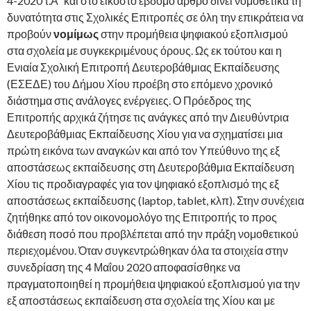
4-2020 τ.Α΄ και στο εικοστό έβδομο άρθρο δίνει νομοθετικά τη
δυνατότητα στις Σχολικές Επιτροπές σε όλη την επικράτεια να
προβούν
νομίμως
στην προμήθεια ψηφιακού εξοπλισμού
στα σχολεία με συγκεκριμένους όρους. Ως εκ τούτου και η
Ενιαία Σχολική Επιτροπή Δευτεροβάθμιας Εκπαίδευσης
(ΕΣΕΔΕ) του Δήμου Χίου προέβη στο επόμενο χρονικό
διάστημα στις ανάλογες ενέργειες. Ο Πρόεδρος της
Επιτροπής αρχικά ζήτησε τις ανάγκες από την Διευθύντρια
Δευτεροβάθμιας Εκπαίδευσης Χίου για να σχηματίσει μια
πρώτη εικόνα των αναγκών και από τον Υπεύθυνο της εξ
αποστάσεως εκπαίδευσης στη Δευτεροβάθμια Εκπαίδευση
Χίου τις προδιαγραφές για τον ψηφιακό εξοπλισμό της εξ
αποστάσεως εκπαίδευσης (laptop, tablet, κλπ). Στην συνέχεια
ζητήθηκε από τον οικονομολόγο της Επιτροπής το προς
διάθεση ποσό που προβλέπεται από την πράξη νομοθετικού
περιεχομένου. Όταν συγκεντρώθηκαν όλα τα στοιχεία στην
συνεδρίαση της 4 Μαΐου 2020 αποφασίσθηκε να
πραγματοποιηθεί η προμήθεια ψηφιακού εξοπλισμού για την
εξ αποστάσεως εκπαίδευση στα σχολεία της Χίου και με