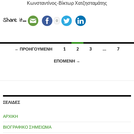
Κωνσταντίνος-Βίκτωρ Χατζησταμάτης
Share it...
0
← ΠΡΟΗΓΟΎΜΕΝΗ
1
2
3
…
7
Πλοήγηση
ΕΠΌΜΕΝΗ →
άρθρων
ΣΕΛΊΔΕΣ
ΑΡΧΙΚΗ
ΒΙΟΓΡΑΦΙΚΟ ΣΗΜΕΙΩΜΑ