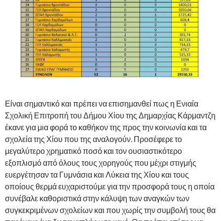
Είναι σημαντικό και πρέπει να επισημανθεί πως η Ενιαία
Σχολική Επιτροπή του Δήμου Χίου της Δημαρχίας Κάρμαντζη
έκανε για μια φορά το καθήκον της προς την κοινωνία και τα
σχολεία της Χίου που της αναλογούν. Προσέφερε το
μεγαλύτερο χρηματικό ποσό και τον ουσιαστικότερο
εξοπλισμό από όλους τους χορηγούς που μέχρι στιγμής
ευεργέτησαν τα Γυμνάσια και Λύκεια της Χίου και τους
οποίους θερμά ευχαριστούμε για την προσφορά τους η οποία
συνέβαλε καθοριστικά στην κάλυψη των αναγκών των
συγκεκριμένων σχολείων και που χωρίς την συμβολή τους θα