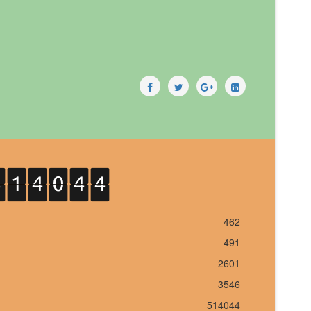
462
491
2601
3546
514044