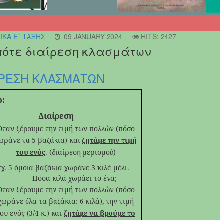
ΚΆ Ε΄ ΤΆΞΗΣ
09 JANUARY 2024
HITS: 2427
 πότε διαίρεση κλασμάτων
ΙΡΕΣΗ ΚΛΑΣΜΑΤΩΝ
ω:
Διαίρεση
Όταν ξέρουμε την τιμή των πολλών (πόσο
ωράνε τα 5 βαζάκια) και
ζητάμε την τιμή
του ενός
. (διαίρεση μερισμού)
5 όμοια βαζάκια χωράνε 3
κιλά μέλι.
Πόσα κιλά χωράει το ένα;
Όταν ξέρουμε την τιμή των πολλών (πόσο
χωράνε όλα τα βαζάκια: 6 κιλά), την τιμή
ου ενός (3/4 κ.) και
ζητάμε να βρούμε το