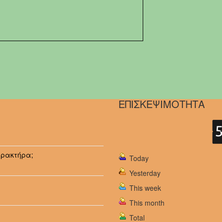
ΕΠΙΣΚΕΨΙΜΟΤΗΤΑ
αρακτήρα;
Today
Yesterday
This week
This month
Total