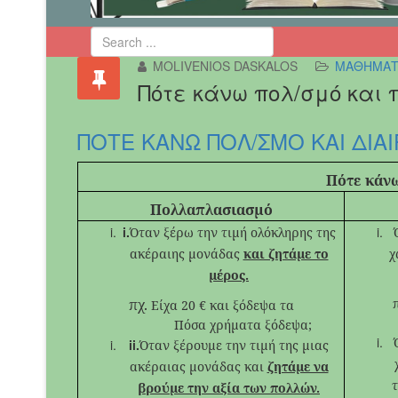
MOLIVENIOS DASKALOS
ΜΑΘΗΜΑΤΙ
Πότε κάνω πολ/σμό και
ΠΟΤΕ ΚΑΝΩ ΠΟΛ/ΣΜΟ ΚΑΙ ΔΙΑ
Πότε κάν
Πολλαπλασιασμό
i.
Όταν ξέρω την τιμή ολόκληρης της
ακέραιης μονάδας
και ζητάμε το
χ
μέρος.
πχ.
πχ. 
Είχα 20 € και ξόδεψα τα
Πόσα χρήματα ξόδεψα;
ii.
Όταν ξέρουμε την τιμή της μιας
ακέραιας μονάδας και
ζητάμε να
τ
βρούμε την αξία των πολλών.