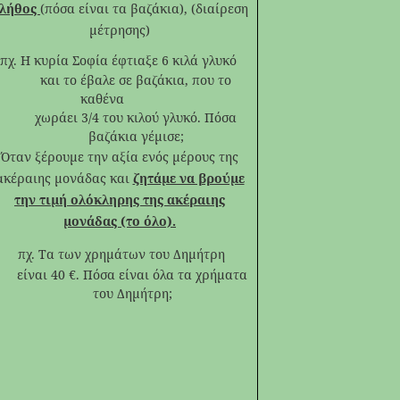
λήθος
(πόσα είναι τα βαζάκια), (διαίρεση
μέτρησης)
πχ. Η κυρία Σοφία έφτιαξε 6 κιλά γλυκό
 το έβαλε σε βαζάκια, που το
καθένα
άει 3/4 του κιλού γλυκό. Πόσα
βαζάκια γέμισε;
Όταν ξέρουμε την αξία ενός μέρους της
ακέραιης μονάδας και
ζητάμε να βρούμε
την τιμή ολόκληρης της ακέραιης
μονάδας (το όλο).
χ. Τα
των χρημάτων του Δημήτρη
αι 40
€
. Πόσα είναι όλα τα χρήματα
του Δημήτρη;