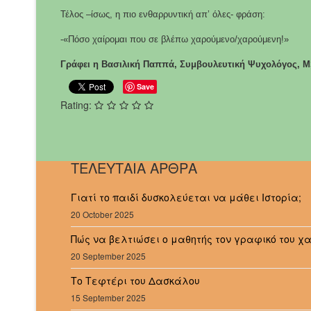
Τέλος –ίσως, η πιο ενθαρρυντική απ’ όλες- φράση:
-«Πόσο χαίρομαι που σε βλέπω χαρούμενο/χαρούμενη!»
Γράφει η Βασιλική Παππά, Συμβουλευτική Ψυχολόγος, 
Save
Rating:
ΤΕΛΕΥΤΑΙΑ ΑΡΘΡΑ
Γιατί το παιδί δυσκολεύεται να μάθει Ιστορία;
20 October 2025
Πώς να βελτιώσει ο μαθητής τον γραφικό του χ
20 September 2025
Το Τεφτέρι του Δασκάλου
15 September 2025