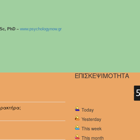
MSc, PhD –
www.psychologynow.gr
ΕΠΙΣΚΕΨΙΜΟΤΗΤΑ
αρακτήρα;
Today
Yesterday
This week
This month