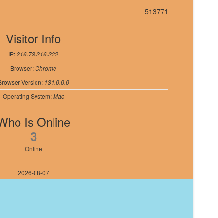
513771
Visitor Info
IP:
216.73.216.222
Browser:
Chrome
Browser Version:
131.0.0.0
Operating System:
Mac
Who Is Online
3
Online
2026-08-07