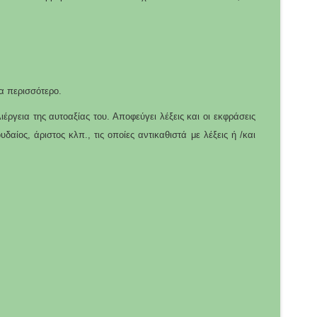
α περισσότερο.
έργεια της αυτοαξίας του. Αποφεύγει λέξεις και οι εκφράσεις
αίος, άριστος κλπ., τις οποίες αντικαθιστά με λέξεις ή /και