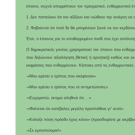
έπαινο, συχνά απορρίπτουν τον πραγματικό, ενθαρρυντικό έπα
1. Δεν πιστεύουν ότι τον αξίζουν και νιώθουν την ανάγκη να 
2. Φοβούνται ότι ποτέ δε θα μπορέσουν ξανά να τον κερδίσο
Έτσι, ο έπαινος για το αποθαρρυμένο παιδί που έχει απόλυτ
Ο δημοκρατικός γονέας χρησιμοποιεί τον έπαινο που ενθαρρύν
που δηλώνουν αξιολόγηση (θετική ή αρνητική) καθώς και εκφρ
εκφράσεις που ενθαρρύνουν. Κάποιες από τις ενθαρρυντικές φ
-«Μου αρέσει ο τρόπος που σκέφτεσαι».
-«Μου αρέσει ο τρόπος που το αντιμετώπισες».
-«Ευχαριστώ, εκτιμώ αληθινά ότι… ».
-«Φαίνεται ότι κατέβαλες μεγάλη προσπάθεια γι” αυτό».
-«Κοίταξε πόση πρόοδο έχεις κάνει» (προσδιορίστε με ακρίβει
-«Σε εμπιστεύομαι!»