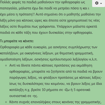
Πολλές φορές τα παιδιά μαθαίνουν την ορθογραφία ως
παπαγαλία, μάλιστα έχω δει παιδί να μετράει πόσα η και ι
έχει μέσα η πρόταση!! Αυτό σημαίνει ότι ο μαθητής μαθαίνει την
λέξη μόνο για κάποιες ώρες και έπειτα ούτε χρησιμοποιεί τις νέες
λέξεις ούτε θυμάται πως γράφονται. Υπάρχουν μάλιστα αρκετά
παιδιά σε κάθε τάξη που έχουν δυσκολίες στην ορθογραφία.
Τι μπορείτε να κάνετε:
Ορθογραφία με κάθε ευκαιρία, με ασκήσεις συμπλήρωσης των
καταλήξεων, με οικογένειες λέξεων, με θεματική γραμματική,
ομαδοποίηση λέξεων, ασκήσεις εμπλουτισμού λεξιλογίου κ.λ.π.
Αντί να δίνετε πάντα κάποιες προτάσεις για εκμάθηση
ορθογραφίας, μπορείτε να ζητήσετε από τα παιδιά να βρουν
παράγωγες λέξεις, να φτιάξουν προτάσεις με κάποιες λέξεις-
ίσως τις δυσκολότερες του κειμένου, να βρουν λέξεις με ίδια
κατάληξη π.χ. βρείτε 10 ρήματα σε -ίζω ή 5 αρσενικά
ουσιαστικά σε -ης.
Κάντε συχνές επαναλήψεις στους κανόνες της γραμματικής,