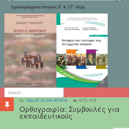
Σχεδιαγράμματα Ιστορίας Ε΄ & ΣΤ΄ τάξης
ΠΑΙΔΑΓΩΓΙΚΆ ΆΡΘΡΑ
HITS: 678
Ορθογραφία: Συμβουλές για
εκπαιδευτικούς