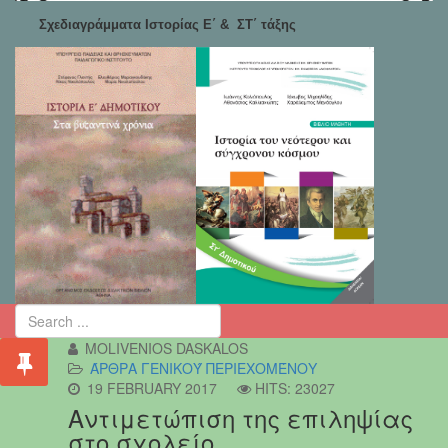
Σχεδιαγράμματα Ιστορίας Ε΄ & ΣΤ΄ τάξης
MOLIVENIOS DASKALOS
ΆΡΘΡΑ ΓΕΝΙΚΟΎ ΠΕΡΙΕΧΟΜΈΝΟΥ
19 FEBRUARY 2017
HITS: 23027
Αντιμετώπιση της επιληψίας
στο σχολείο