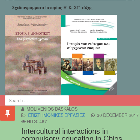
Σχεδιαγράμματα Ιστορίας Ε΄ & ΣΤ΄ τάξης
MOLIVENIOS DASKALOS
ΕΠΙΣΤΗΜΟΝΙΚΈΣ ΕΡΓΑΣΊΕΣ
30 DECEMBER 2017
HITS: 467
Intercultural interactions in
compulsory education in Chios