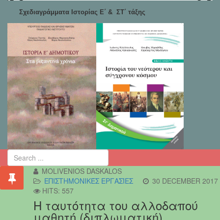
Σχεδιαγράμματα Ιστορίας Ε΄ & ΣΤ΄ τάξης
MOLIVENIOS DASKALOS
ΕΠΙΣΤΗΜΟΝΙΚΈΣ ΕΡΓΑΣΊΕΣ
30 DECEMBER 2017
HITS: 557
Η ταυτότητα του αλλοδαπού
μαθητή (διπλωματική)