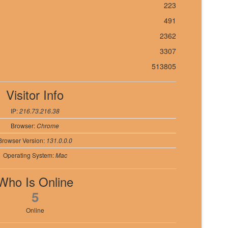
223
491
2362
3307
513805
Visitor Info
IP:
216.73.216.38
Browser:
Chrome
Browser Version:
131.0.0.0
Operating System:
Mac
Who Is Online
5
Online