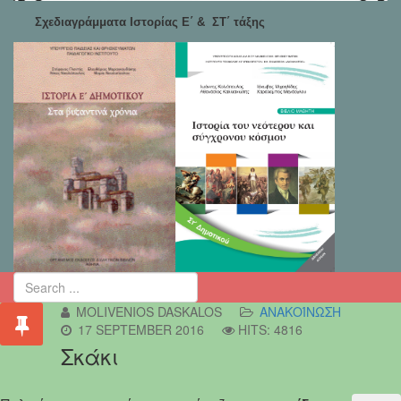
Σχεδιαγράμματα Ιστορίας Ε΄ & ΣΤ΄ τάξης
MOLIVENIOS DASKALOS
ΑΝΑΚΟΊΝΩΣΗ
17 SEPTEMBER 2016
HITS: 4816
Σκάκι