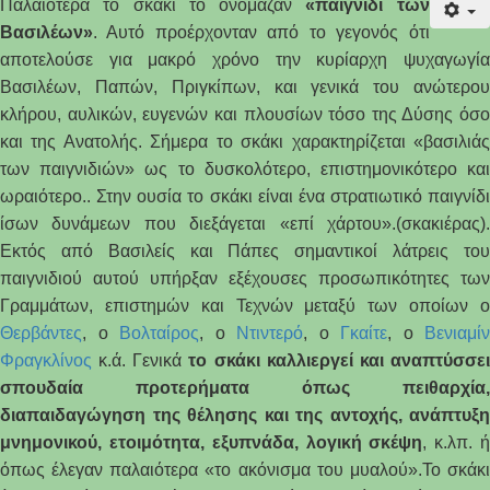
Παλαιότερα το σκάκι το ονόμαζαν
«παιγνίδι των
Βασιλέων»
. Αυτό προέρχονταν από το γεγονός ότι
αποτελούσε για μακρό χρόνο την κυρίαρχη ψυχαγωγία
Βασιλέων, Παπών, Πριγκίπων, και γενικά του ανώτερου
κλήρου, αυλικών, ευγενών και πλουσίων τόσο της Δύσης όσο
και της Ανατολής. Σήμερα το σκάκι χαρακτηρίζεται «βασιλιάς
των παιγνιδιών» ως το δυσκολότερο, επιστημονικότερο και
ωραιότερο.. Στην ουσία το σκάκι είναι ένα στρατιωτικό παιγνίδι
ίσων δυνάμεων που διεξάγεται «επί χάρτου».(σκακιέρας).
Εκτός από Βασιλείς και Πάπες σημαντικοί λάτρεις του
παιγνιδιού αυτού υπήρξαν εξέχουσες προσωπικότητες των
Γραμμάτων, επιστημών και Τεχνών μεταξύ των οποίων ο
Θερβάντες
, ο
Βολταίρος
, ο
Ντιντερό
, ο
Γκαίτε
, ο
Βενιαμίν
Φραγκλίνος
κ.ά. Γενικά
το σκάκι καλλιεργεί και αναπτύσσε
σπουδαία προτερήματα όπως πειθαρχία,
διαπαιδαγώγηση της θέλησης και της αντοχής, ανάπτυξη
μνημονικού, ετοιμότητα, εξυπνάδα, λογική σκέψη
, κ.λπ. 
όπως έλεγαν παλαιότερα «το ακόνισμα του μυαλού».Το σκάκι