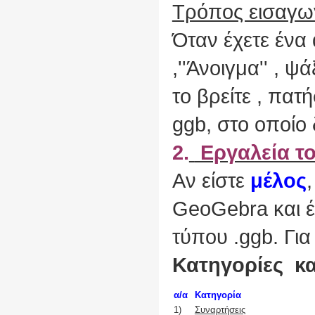
Τρόπος εισαγω
Όταν έχετε ένα 
,''Άνοιγμα'' , 
το βρείτε , πατ
ggb, στο οποίο
2.
Εργαλεία τ
Aν είστε
μέλος
GeoGebra και έχ
τύπου .ggb. Για
Κατηγορίες κα
α/α
Κατηγορία
1)
Συναρτήσεις