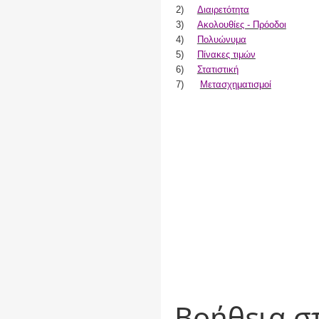
2)
Διαιρετότητα
3)
Ακολουθίες - Πρόοδοι
4)
Πολυώνυμα
5)
Πίνακες τιμών
6)
Στατιστική
7)
Μετασχηματισμοί
Βοήθεια σ