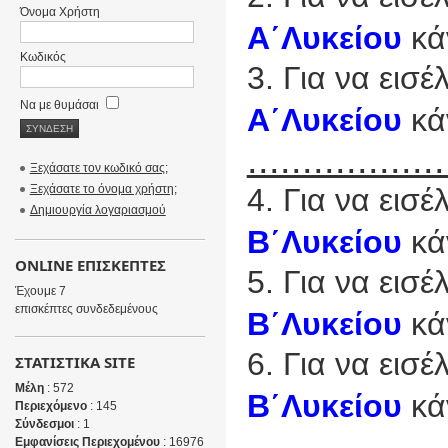
Όνομα Χρήστη
Α΄Λυκείου
κά
Κωδικός
3. Για να εισ
Να με θυμάσαι
Α΄Λυκείου
κά
..................
Ξεχάσατε τον κωδικό σας;
Ξεχάσατε το όνομα χρήστη;
4. Για να εισ
Δημιουργία λογαριασμού
Β΄Λυκείου
κά
ONLINE ΕΠΙΣΚΕΠΤΕΣ
5. Για να εισ
Έχουμε 7
επισκέπτες συνδεδεμένους
Β΄Λυκείου
κάν
6. Για να εισ
ΣΤΑΤΙΣΤΙΚΑ SITE
Μέλη
: 572
Β΄Λυκείου
κά
Περιεχόμενο
: 145
Σύνδεσμοι
: 1
..................
Εμφανίσεις Περιεχομένου
: 16976