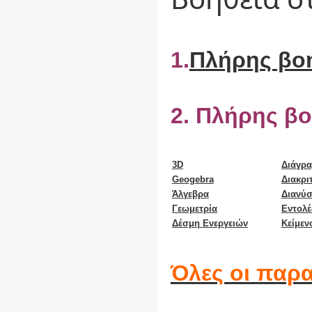
1.
Πλήρης βο
2.
Πλήρης βοή
3D
Διάγρ
Geogebra
Διακρι
Άλγεβρα
Διανύσ
Γεωμετρία
Εντολέ
Δέσμη Ενεργειών
Κείμεν
Όλες οι παρ