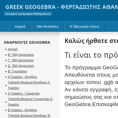
GREEK GEOGEBRA - ΦΕΡΓΑΔΙΩΤΗΣ ΑΘΑ
Δυναμικό πρόγραμμα Μαθηματικών
Αρχική
Site GeoGebra
Η Τάξη μου(e-class)
Καλώς ήρθατε στ
ΕΦΑΡΜΟΓΕΣ GEOGEBRA
Αρχική
Τι είναι το π
Β΄ Τάξη Δημοτικού
Γ΄ Τάξη Δημοτικού
Δ΄ Τάξη Δημοτικού
To πρόγραμμα GeoGebr
Β΄ Γυμνασίου
Απευθύνεται στους μ
Α΄Λυκείου - Άλγεβρα
αρχείων τύπου .ggb 
Τράπεζα θεμάτων Άλγεβρας Α΄
Λυκείου
Αν κάνετε εγγραφή, έ
Α΄Λυκείου - Γεωμετρία
σημειώσεις σας και ο
Τράπεζα θεμάτων Γεωμετρίας Α΄
GeoGebra.Eπισκεφθεί
Λυκείου
Β΄Λυκείου - Άλγεβρα
Τράπεζα θεμάτων Άλγεβρας B΄