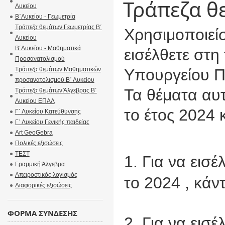
Τράπεζα θ
Λυκείου
B΄Λυκείου - Γεωμετρία
Τράπεζα θεμάτων Γεωμετρίας B΄
Χρησιμοποιεί
Λυκείου
B΄Λυκείου - Μαθηματικά
εισέλθετε στη
Προσανατολισμού
Τράπεζα θεμάτων Μαθηματικών
Υπουργείου Π
προσανατολισμού Β΄ Λυκείου
Τα θέματα αυ
Τράπεζα θεμάτων Άλγεβρας Β΄
Λυκείου ΕΠΑΛ
το έτος 2024 
Γ΄ Λυκείου Κατεύθυνσης
Γ΄ Λυκείου Γενικής παιδείας
Art GeoGebra
Πολικές εξισώσεις
ΤΕΣΤ
1. Για να εισ
Γραμμική Άλγεβρα
Απειροστικός λογισμός
το 2024 , κάν
Διαφορικές εξισώσεις
ΦOΡΜΑ ΣΥΝΔΕΣΗΣ
2. Για να εισ