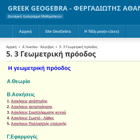
GREEK GEOGEBRA - ΦΕΡΓΑΔΙΩΤΗΣ ΑΘΑ
Δυναμικό πρόγραμμα Μαθηματικών
Αρχική
Site GeoGebra
Η Τάξη μου(e-class)
Αρχική
Α΄Λυκείου - Άλγεβρα
5. 3 Γεωμετρική πρόοδος
5. 3 Γεωμετρική πρόοδος
Η γεωμετρική πρόοδος
Α.Θεωρία
B.Ασκήσεις
1.
Ασκήσεις ανάπτυξης
2.
Ασκήσεις αντιστοίχισης
3.
Ασκήσεις Συμπλήρωσης κενού
4.
Ασκήσεις Σωστό - Λάθος
5.
Ασκήσεις Πολλαπλής επιλογής
Γ.Εφαρμογές