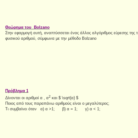
Θεώρημα του Βοlzano
Στην εφαρμογή αυτή, αναπτύσσεται ένας άλλος αλγόριθμος εύρεσης της τ
φυσικού αριθμού, σύμφωνα με την μέθοδο Bolzano
Πρόβλημα 1
2
Δίνονται οι αριθμοί α , α
και $ \sqrt{α} $
Ποιος από τους παραπάνω αριθμούς είναι ο μεγαλύτερος;
Τι συμβαίνει όταν α) α >1; β) α = 1; γ) α < 1;