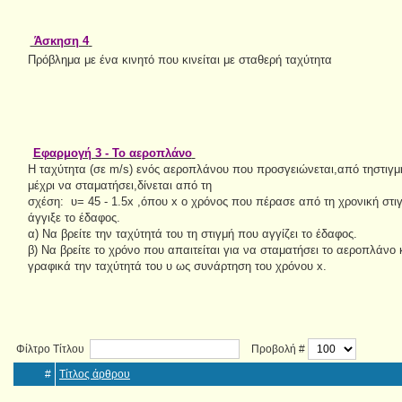
Άσκηση 4
Πρόβλημα με ένα κινητό που κινείται με σταθερή ταχύτητα
Εφαρμογή 3 - Το αεροπλάνο
Η ταχύτητα (σε m/s) ενός αεροπλάνου που προσγειώνεται,από τηστιγμή
μέχρι να σταματήσει,δίνεται από τη
σχέση: υ= 45 - 1.5x ,όπου x ο χρόνος που πέρασε από τη χρονική στ
άγγιξε το έδαφος.
α) Να βρείτε την ταχύτητά του τη στιγμή που αγγίζει το έδαφος.
β) Να βρείτε το χρόνο που απαιτείται για να σταματήσει το αεροπλάνο
γραφικά την ταχύτητά του υ ως συνάρτηση του χρόνου x.
Φίλτρο Τίτλου
Προβολή #
#
Τίτλος άρθρου