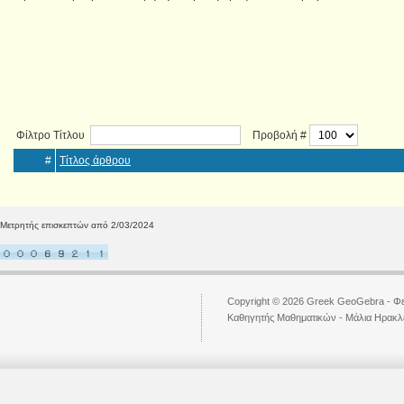
Φίλτρο Τίτλου
Προβολή #
#
Τίτλος άρθρου
Μετρητής επισκεπτών από 2/03/2024
Copyright © 2026 Greek GeoGebra - Φε
Kαθηγητής Μαθηματικών - Μάλια Ηρακ