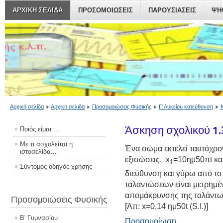
ΑΡΧΙΚΗ ΣΕΛΙΔΑ
ΠΡΟΣΟΜΟΙΏΣΕΙΣ
ΠΑΡΟΥΣΙΆΣΕΙΣ
ΨΗ
Αρχική σελίδα
Αρχικη σελιδα
Προσομοιώσεις Φυσικής
Γ' Λυκείου κατεύθυνση
Άσκηση σχολικού 1.3
Ποιός είμαι ...
Με τι ασχολείται η
Ένα σώμα εκτελεί ταυτόχρο
ιστοσελίδα...
εξισώσεις,
x
=10ημ50πt και
1
Σύντομος οδηγός χρήσης
διεύθυνση και γύρω από το 
ταλαντώσεων είναι μετρημέ
απομάκρυνσης της ταλάντωσ
Προσομοιώσεις Φυσικής
[Απ: x=0,14 ημ50t (S.I.)]
Β' Γυμνασίου
Προσομοίωση