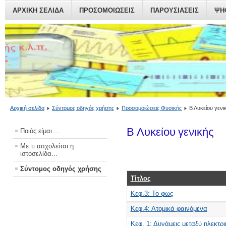
ΑΡΧΙΚΗ ΣΕΛΙΔΑ
ΠΡΟΣΟΜΟΙΏΣΕΙΣ
ΠΑΡΟΥΣΙΆΣΕΙΣ
ΨΗ
Αρχική σελίδα
Σύντομος οδηγός χρήσης
Προσομοιώσεις Φυσικής
Β Λυκείου γενι
Β Λυκείου γενικής
Ποιός είμαι ...
Με τι ασχολείται η
ιστοσελίδα...
Σύντομος οδηγός χρήσης
Τίτλος
Κεφ.3: Το φως
Κεφ.4: Ατομικά φαινόμενα
Κεφ. 1: Δυνάμεις μεταξύ ηλεκτρ