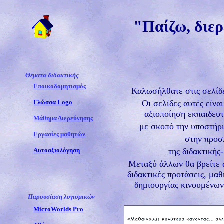
"Παίζω, διε
Θέματα διδακτικής
Εποικοδομητισμός
Καλωσήλθατε στις σελί
Γλώσσα Logo
Οι σελίδες αυτές είνα
αξιοποίηση εκπαιδευτ
Μάθημα Διερεύνησης
με σκοπό την υποστήρι
Εργασίες μαθητών
στην προσ
Αυτοαξιολόγηση
της διδακτικής
Μεταξύ άλλων θα βρείτε 
διδακτικές προτάσεις, μ
δημιουργίας κινουμένων
Παρουσίαση
λ
ογισμικών
MicroWorlds Pro