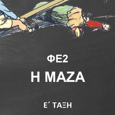
ΦΕ2
Η ΜΑΖΑ
Ε΄ ΤΑΞΗ