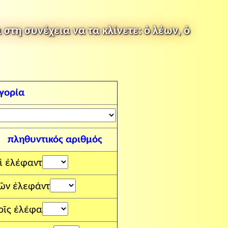
στη συνέχεια να τα κλίνετε: ὁ λέων, ὁ
γορία
πληθυντικός αριθμός
ἱ ἐλέφαντ
ῶν ἐλεφάντ
οῖς ἐλέφα