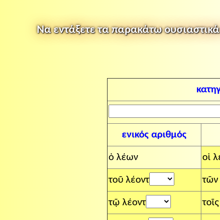
Να εντάξετε τα παρακάτω ουσιαστικά σ
κατη
ενικός αριθμός
ὁ λέων
οἱ λ
τοῦ λέοντ
τῶν
τῷ λέοντ
τοῖς