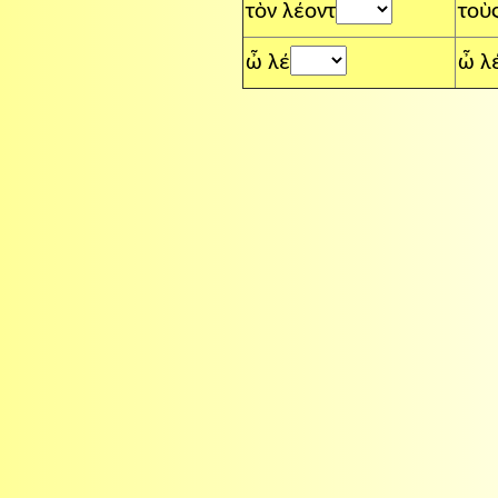
τὸν λέοντ
τοὺ
ὦ λέ
ὦ λ