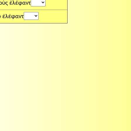
οὺς ἐλέφαντ
 ἐλέφαντ