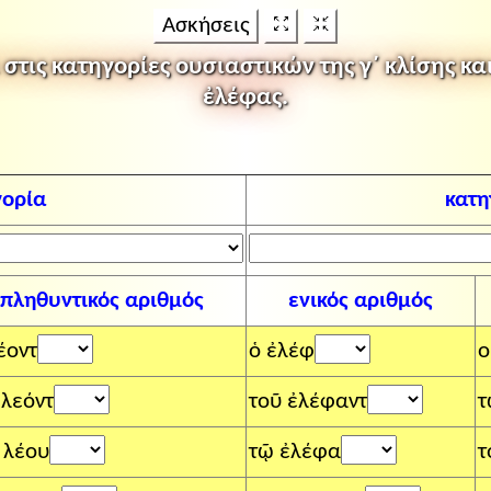
Ασκήσεις
τις κατηγορίες ουσιαστικών της γ΄ κλίσης και 
ἐλέφας.
γορία
κατη
πληθυντικός αριθμός
ενικός αριθμός
έοντ
ὁ ἐλέφ
ο
 λεόντ
τοῦ ἐλέφαντ
τ
 λέου
τῷ ἐλέφα
τ