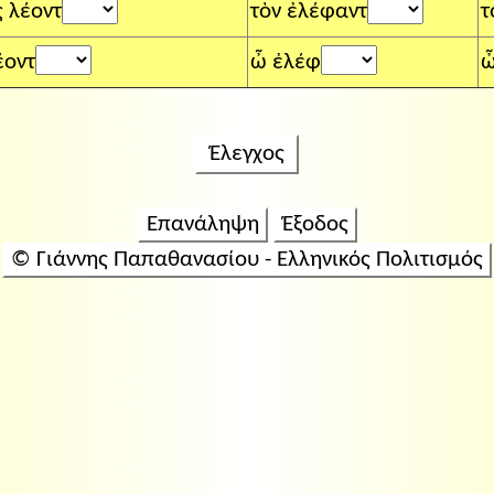
ς λέοντ
τὸν ἐλέφαντ
τ
έοντ
ὦ ἐλέφ
ὦ
Έλεγχος
Επανάληψη
Έξοδος
© Γιάννης Παπαθανασίου - Ελληνικός Πολιτισμός