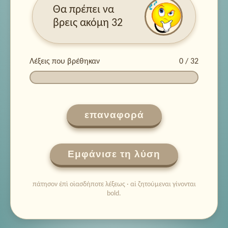
Θα πρέπει να
βρεις ακόμη 32
Λέξεις που βρέθηκαν
0 / 32
επαναφορά
Εμφάνισε τη λύση
πάτησον ἐπὶ οἱασδήποτε λέξεως · αἱ ζητούμεναι γίνονται
bold.