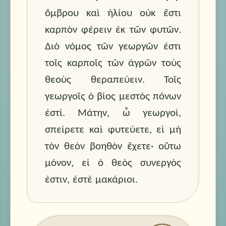
ὄμβρου
καὶ
ἡλίου
οὐκ ἔστι
καρπὸν
φέρειν
ἐκ
τῶν φυτῶν
.
Διὸ
νόμος
τῶν γεωργῶν
ἐστι
τοῖς καρποῖς
τῶν ἀγρῶν
τοὺς
θεοὺς
θεραπεύειν.
Τοῖς
γεωργοῖς
ὁ βίος
μεστὸς
πόνων
ἐστί.
Μάτην,
ὦ γεωργοί
,
σπείρετε
καὶ
φυτεύετε,
εἰ μὴ
τὸν θεὸν
βοηθὸν
ἔχετε·
οὕτω
μόνον,
εἰ
ὁ θεὸς
συνεργὸς
ἐστιν,
ἐστὲ
μακάριοι.