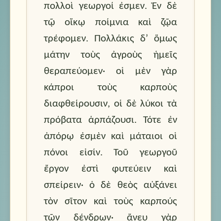
πολλοὶ
γεωργοί
ἐσμεν.
Ἐν δὲ
τῷ οἴκῳ
ποίμνια
καὶ
ζῷα
τρέφομεν.
Πολλάκις
δ’ ὅμως
μάτην
τοὺς ἀγροὺς
ἡμεῖς
θεραπεύομεν·
οἱ μὲν γὰρ
κάπροι
τοὺς καρποὺς
διαφθείρουσιν,
οἱ
δὲ
λύκοι
τὰ
πρόβατα
ἁρπάζουσι.
Τότε
ἐν
ἀπόρῳ
ἐσμὲν
καὶ
μάταιοι
οἱ
πόνοι
εἰσίν.
Τοῦ γεωργοῦ
ἔργον
ἐστὶ
φυτεύειν
καὶ
σπείρειν·
ὁ δὲ
θεὸς
αὐξάνει
τὸν σῖτον
καὶ
τοὺς καρπούς
τῶν δένδρων
·
ἄνευ γὰρ