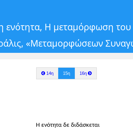
15η ενότητα, Η μεταμόρφωση του
εράλις, «Μεταμορφώσεων Συναγω
14η
15η
16η
Η ενότητα δε διδάσκεται