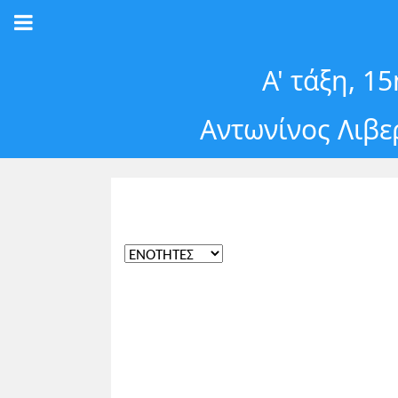
Α' τάξη, 
Αντωνίνος Λιβ