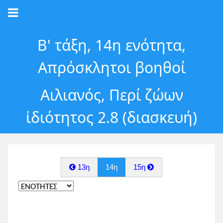
Β' τάξη, 14η ενότητα,
Απρόσκλητοι βοηθοί
Αιλιανός, Περί ζώων
ἰδιότητος 2.8 (διασκευή)
13η
14η
15η