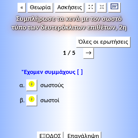
«
Θεωρία
Ασκήσεις
Συμπλήρωσε τα κενά με τον σωστό
τύπο των δευτερόκλιτων επιθέτων, 2η
Όλες οι ερωτήσεις
→
1 / 5
Ἔχομεν συμμάχους [ ]
σωστούς
σωστοί
ΕΞΟΔΟΣ
Επανάληψη