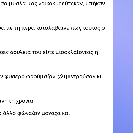
θασα μυαλά
μας
νοικοκυρεύτηκαν, μπήκαν
α με τη μέρα καταλάβαινε πως τούτος ο
σεις
δουλειά
του είπε μισοκλαίοντας η
αν
φυσερό
φρούμαζαν, χλιμιντρούσαν κι
νη τη χρονιά.
 άλλο φώναζαν μονάχα και