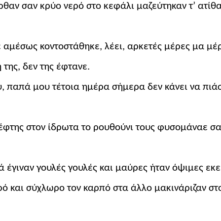
ρθαν σαν κρύο νερό στο
κεφάλι
μαζεύτηκαν τ’ ατί
ε
αμέσως
κοντοστάθηκε, λέει, αρκετές
μέρες
μα μέρ
της, δεν της έφτανε.
ου, παπά
μου
τέτοια ημέρα σήμερα δεν κάνει να πιά
ρέφτης στον
ίδρωτα
το ρουθούνι τους φυσομάναε σ
ά
έγιναν γουλές γουλές και
μαύρες
ήταν όψιμες εκεί
ερό και σύχλωρο τον
καρπό
στα άλλο
μακινάριζαν
στο