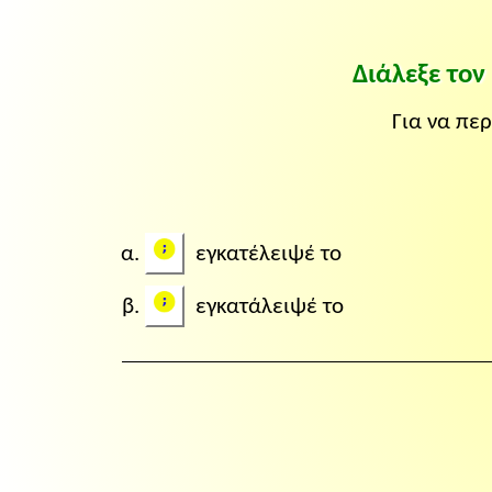
Διάλεξε το
Για να πε
εγκατέλειψέ το
εγκατάλειψέ το