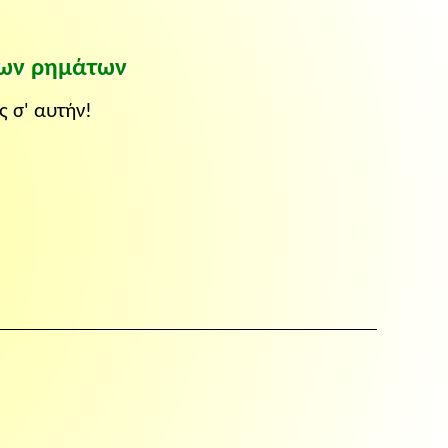
των ρημάτων
 σ' αυτήν!