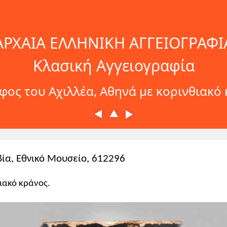
ΑΡΧΑΙΑ ΕΛΛΗΝΙΚΗ ΑΓΓΕΙΟΓΡΑΦΙ
Κλασική Αγγειογραφία
ος του Αχιλλέα, Αθηνά με κορινθιακό
βία, Εθνικό Μουσείο, 612296
θιακό κράνος.