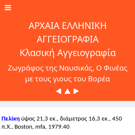
ΑΡΧΑΙΑ ΕΛΛΗΝΙΚΗ
ΑΓΓΕΙΟΓΡΑΦΙΑ
Κλασική Αγγειογραφία
Ζωγράφος της Ναυσικάς, Ο Φινέας
με τους γιους του Βορέα
Πελίκη
ύψος 21,3 εκ., διάμετρος 16,3 εκ., 450
π.Χ., Boston, mfa, 1979.40